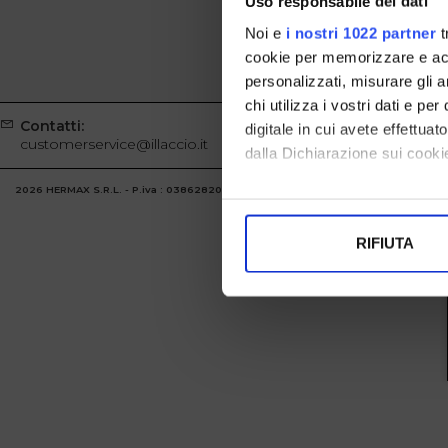
Uso responsabile dei dati
Noi e
i nostri 1022 partner
t
cookie per memorizzare e acce
personalizzati, misurare gli an
chi utilizza i vostri dati e pe
Contatti:
Whatsapp
digitale in cui avete effettua
customerservice@illaccio.it
+39329100
dalla Dichiarazione sui cookie
2026 HERMAX S.R.L. - P.iva : 03862820986 Powered by
Atelier
società
gruppo 
Con il tuo consenso, vorrem
raccogliere informazi
RIFIUTA
Identificare il tuo di
digitali).
Approfondisci come vengono el
modificare o ritirare il tuo 
Utilizziamo i cookie per perso
nostro traffico. Condividiamo 
di analisi dei dati web, pubbl