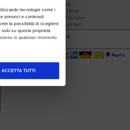
Cookie-Richtlinie
utilizzando tecnologie come i
Datenschutzrichtlinie
re annunci e contenuti
Geschäftsbedingungen
vete la possibilità di scegliere
Verkaufsbedingungen
li solo su questa proprietà
Facebook
consenso in qualsiasi momento
alche metro,
ACCETTA TUTTI
e specifiche (impronte
ezione dettagli
. Puoi
l media e per analizzare il
nostri partner che si occupano
azioni che ha fornito loro o