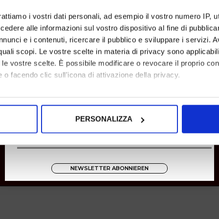
Rücksendungen
rattiamo i vostri dati personali, ad esempio il vostro numero IP, 
Zahlungen
dere alle informazioni sul vostro dispositivo al fine di pubblica
Versand
nunci e i contenuti, ricercare il pubblico e sviluppare i servizi. A
r quali scopi. Le vostre scelte in materia di privacy sono applicabi
Instagram
to le vostre scelte. È possibile modificare o revocare il proprio 
8001
 o facendo clic sull'icona di attivazione della privacy.
Zucchetti
mo anche:
oni sulla tua posizione geografica, con un'approssimazione di qu
PERSONALIZZA
spositivo, scansionandolo attivamente alla ricerca di caratteristich
aborati i tuoi dati personali e imposta le tue preferenze nella
s
consenso in qualsiasi momento dalla Dichiarazione sui cookie.
NEWSLETTER ABONNIEREN
nalizzare contenuti ed annunci, per fornire funzionalità dei socia
inoltre informazioni sul modo in cui utilizza il nostro sito con i 
icità e social media, i quali potrebbero combinarle con altre inform