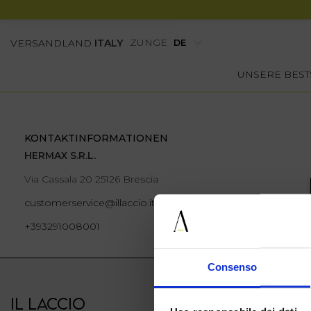
ZUNGE
VERSANDLAND
ITALY
UNSERE BEST
KONTAKTINFORMATIONEN
HERMAX S.R.L.
Via Cassala 20 25126 Brescia
customerservice@illaccio.it
+393291008001
Consenso
IL LACCIO
IL LACCIO