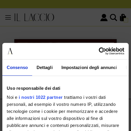
0
KONTAKTINFORMATIONEN
HERMAX S.R.L.
Consenso
Dettagli
Impostazioni degli annunci
In
Via Cassala 20 25126 Brescia
customerservice@illaccio.it
Uso responsabile dei dati
+393291008001
Noi e
i nostri 1022 partner
trattiamo i vostri dati
personali, ad esempio il vostro numero IP, utilizzando
IL LACCIO
tecnologie come i cookie per memorizzare e accedere
alle informazioni sul vostro dispositivo al fine di
IL LACCIO
pubblicare annunci e contenuti personalizzati, misurare