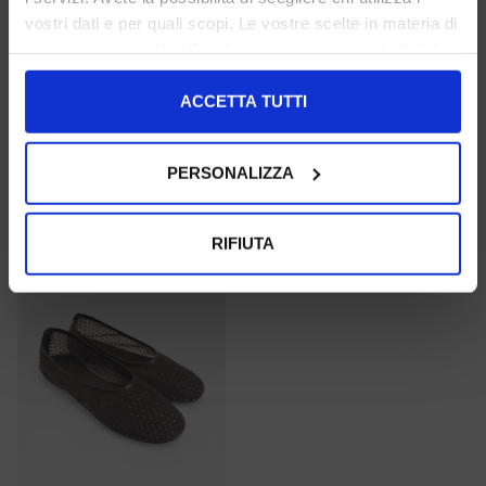
vostri dati e per quali scopi. Le vostre scelte in materia di
privacy sono applicabili solo su questa proprietà digitale
mormora
mormora
in cui avete effettuato le vostre scelte. È possibile
modificare o revocare il proprio consenso in qualsiasi
ACCETTA TUTTI
39 40 41
40 41
momento dalla Dichiarazione sui cookie o facendo clic
sull'icona di attivazione della privacy.
€ 129.00
-50%
€ 109.00
-40%
PERSONALIZZA
€ 64.50
€ 65.40
Con il tuo consenso, vorremmo anche:
SALE
raccogliere informazioni sulla tua posizione
RIFIUTA
geografica, con un'approssimazione di qualche
metro,
Identificare il tuo dispositivo, scansionandolo
attivamente alla ricerca di caratteristiche specifiche
(impronte digitali).
Approfondisci come vengono elaborati i tuoi dati personali
e imposta le tue preferenze nella
sezione dettagli
. Puoi
modificare o ritirare il tuo consenso in qualsiasi momento
dalla Dichiarazione sui cookie.