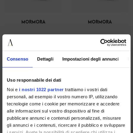
mormora
mormora
38
36 37 38 40
€ 99.00
-40%
€ 99.00
-40%
€ 59.40
€ 59.40
Consenso
Dettagli
Impostazioni degli annunci
In
SALE
SALE
Uso responsabile dei dati
Noi e
i nostri 1022 partner
trattiamo i vostri dati
personali, ad esempio il vostro numero IP, utilizzando
tecnologie come i cookie per memorizzare e accedere
alle informazioni sul vostro dispositivo al fine di
pubblicare annunci e contenuti personalizzati, misurare
gli annunci e i contenuti, ricercare il pubblico e sviluppare
i servizi. Avete la possibilità di scegliere chi utilizza i