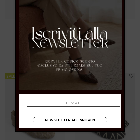
mormora
mormora
37
40
€ 109.00
-40%
€ 99.00
-40%
€ 65.40
€ 59.40
SALE
SALE
NEWSLETTER ABONNIEREN