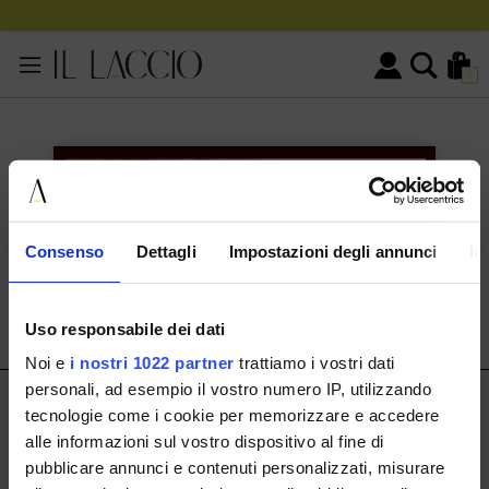
0
KONTAKTINFORMATIONEN
HERMAX S.R.L.
Consenso
Dettagli
Impostazioni degli annunci
In
Via Cassala 20 25126 Brescia
customerservice@illaccio.it
Uso responsabile dei dati
+393291008001
Noi e
i nostri 1022 partner
trattiamo i vostri dati
personali, ad esempio il vostro numero IP, utilizzando
IL LACCIO
tecnologie come i cookie per memorizzare e accedere
alle informazioni sul vostro dispositivo al fine di
IL LACCIO
pubblicare annunci e contenuti personalizzati, misurare