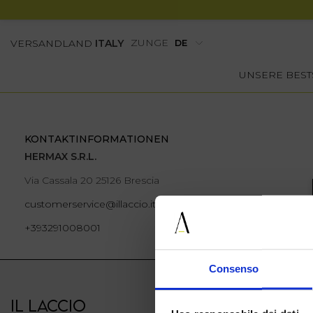
ZUNGE
VERSANDLAND
ITALY
UNSERE BEST
KONTAKTINFORMATIONEN
HERMAX S.R.L.
Via Cassala 20 25126 Brescia
customerservice@illaccio.it
+393291008001
Consenso
IL LACCIO
IL LACCIO