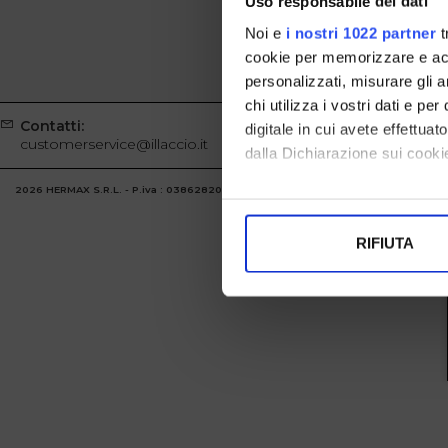
Uso responsabile dei dati
Noi e
i nostri 1022 partner
t
cookie per memorizzare e acce
personalizzati, misurare gli an
chi utilizza i vostri dati e pe
Contatti:
Whatsapp
digitale in cui avete effettua
customerservice@illaccio.it
+39329100
dalla Dichiarazione sui cookie
2026 HERMAX S.R.L. - P.iva : 03862820986 Powered by
Atelier
società
gruppo 
Con il tuo consenso, vorrem
raccogliere informazi
RIFIUTA
Identificare il tuo di
digitali).
Approfondisci come vengono el
modificare o ritirare il tuo 
Utilizziamo i cookie per perso
nostro traffico. Condividiamo 
di analisi dei dati web, pubbl