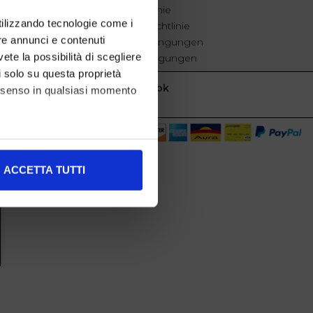
Cookie-Richtlinie
utilizzando tecnologie come i
Datenschutzrichtlinie
re annunci e contenuti
Geschäftsbedingungen
vete la possibilità di scegliere
Verkaufsbedingungen
li solo su questa proprietà
Facebook
consenso in qualsiasi momento
alche metro,
ACCETTA TUTTI
e specifiche (impronte
ezione dettagli
. Puoi
l media e per analizzare il
nostri partner che si occupano
azioni che ha fornito loro o