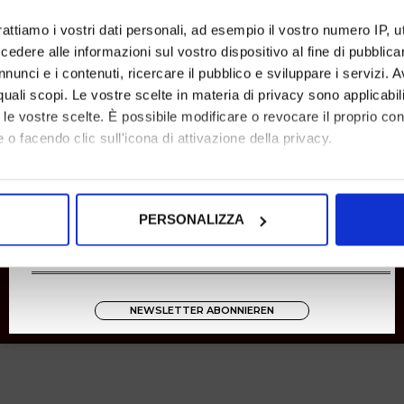
Rücksendungen
rattiamo i vostri dati personali, ad esempio il vostro numero IP, 
Zahlungen
dere alle informazioni sul vostro dispositivo al fine di pubblica
Versand
nunci e i contenuti, ricercare il pubblico e sviluppare i servizi. A
r quali scopi. Le vostre scelte in materia di privacy sono applicabi
Instagram
to le vostre scelte. È possibile modificare o revocare il proprio 
8001
 o facendo clic sull'icona di attivazione della privacy.
Zucchetti
mo anche:
oni sulla tua posizione geografica, con un'approssimazione di qu
PERSONALIZZA
spositivo, scansionandolo attivamente alla ricerca di caratteristich
aborati i tuoi dati personali e imposta le tue preferenze nella
s
consenso in qualsiasi momento dalla Dichiarazione sui cookie.
NEWSLETTER ABONNIEREN
nalizzare contenuti ed annunci, per fornire funzionalità dei socia
inoltre informazioni sul modo in cui utilizza il nostro sito con i 
icità e social media, i quali potrebbero combinarle con altre inform