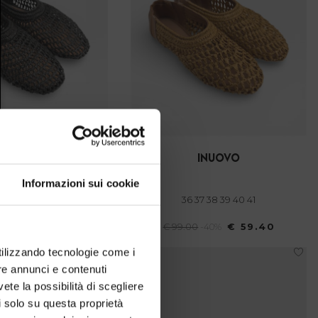
inuovo
inuovo
Informazioni sui cookie
7 38 39 40 41
36 37 38 39 40 41
-40%
€ 59.40
€ 99.00
-40%
€ 59.40
utilizzando tecnologie come i
SALE
re annunci e contenuti
vete la possibilità di scegliere
li solo su questa proprietà