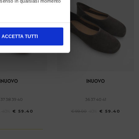
consenso in qualsiasi momento
alche metro,
ACCETTA TUTTI
e specifiche (impronte
ezione dettagli
. Puoi
l media e per analizzare il
inuovo
inuovo
nostri partner che si occupano
azioni che ha fornito loro o
6 37 38 39 40
36 37 40 41
-40%
€ 59.40
€ 99.00
-40%
€ 59.40