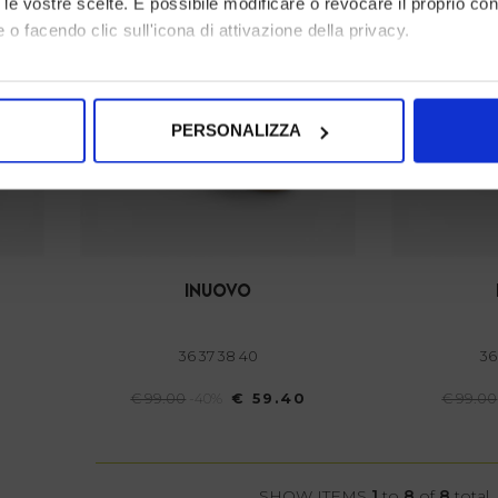
to le vostre scelte. È possibile modificare o revocare il proprio 
 o facendo clic sull'icona di attivazione della privacy.
NEWSLETTER ABONNIEREN
mo anche:
oni sulla tua posizione geografica, con un'approssimazione di qu
PERSONALIZZA
spositivo, scansionandolo attivamente alla ricerca di caratteristich
aborati i tuoi dati personali e imposta le tue preferenze nella
s
consenso in qualsiasi momento dalla Dichiarazione sui cookie.
nalizzare contenuti ed annunci, per fornire funzionalità dei socia
inuovo
inoltre informazioni sul modo in cui utilizza il nostro sito con i 
icità e social media, i quali potrebbero combinarle con altre inform
36 37 38 40
3
lizzo dei loro servizi.
€ 99.00
-40%
€ 59.40
€ 99.00
SHOW ITEMS
1
to
8
of
8
total