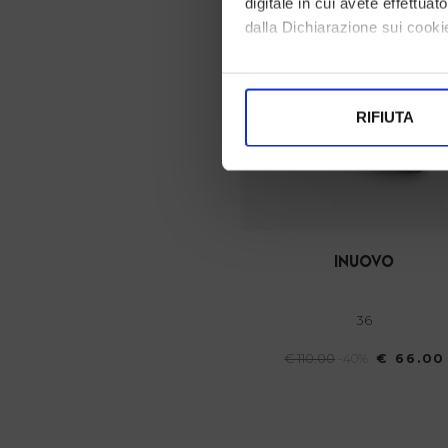
digitale in cui avete effettua
dalla Dichiarazione sui cookie
Con il tuo consenso, vorrem
raccogliere informazi
RIFIUTA
Identificare il tuo di
digitali).
Approfondisci come vengono el
modificare o ritirare il tuo 
Utilizziamo i cookie per perso
inuovo
nostro traffico. Condividiamo 
di analisi dei dati web, pubbl
36
che hanno raccolto dal suo uti
€ 110.00
-40%
€ 66.00