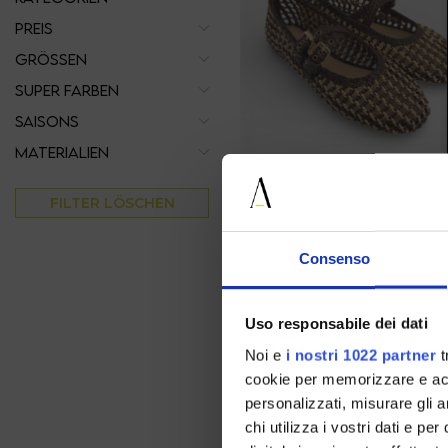
PREIS
GRÖSSEN
SUPER FARBEN
SAISONS
MATERIALIEN
FILTER LÖSCHEN
inuovo
Consenso
41
€ 89.00
-40%
€ 53.40
Uso responsabile dei dati
Noi e
i nostri 1022 partner
t
SALE
cookie per memorizzare e acce
personalizzati, misurare gli an
chi utilizza i vostri dati e pe