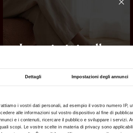
inuovo
Dettagli
Impostazioni degli annunci
36 37 38 39 40 42
3
€ 99.00
-40%
€ 59.40
€ 99.00
rattiamo i vostri dati personali, ad esempio il vostro numero IP, 
SALE
SALE
dere alle informazioni sul vostro dispositivo al fine di pubblica
nunci e i contenuti, ricercare il pubblico e sviluppare i servizi. A
r quali scopi. Le vostre scelte in materia di privacy sono applicabi