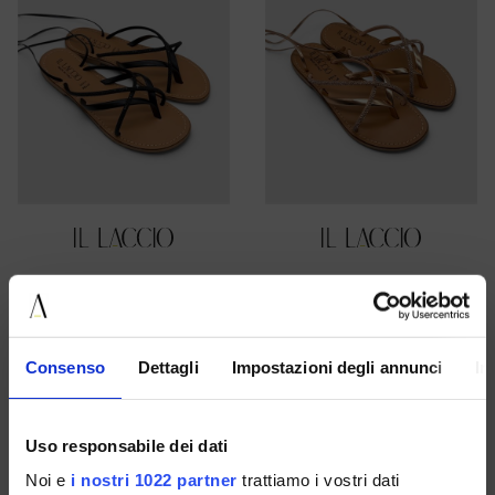
36 37 38 39 40 41
36 37 38 40
€ 59.00
€ 59.00
Consenso
Dettagli
Impostazioni degli annunci
In
UNSERE BESTSELLER
UNSERE BESTSELLER
Uso responsabile dei dati
Noi e
i nostri 1022 partner
trattiamo i vostri dati