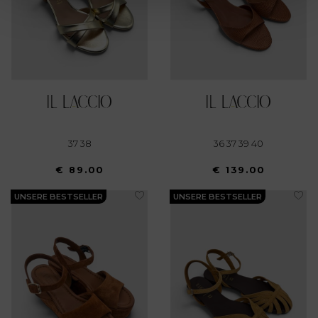
(impronte digitali).
Approfondisci come vengono elaborati i tuoi dati personali
e imposta le tue preferenze nella
sezione dettagli
. Puoi
modificare o ritirare il tuo consenso in qualsiasi momento
dalla Dichiarazione sui cookie.
Utilizziamo i cookie per personalizzare contenuti ed
annunci, per fornire funzionalità dei social media e per
37 38
36 37 39 40
analizzare il nostro traffico. Condividiamo inoltre
€ 89.00
€ 139.00
informazioni sul modo in cui utilizza il nostro sito con i
nostri partner che si occupano di analisi dei dati web,
UNSERE BESTSELLER
UNSERE BESTSELLER
pubblicità e social media, i quali potrebbero combinarle
con altre informazioni che ha fornito loro o che hanno
raccolto dal suo utilizzo dei loro servizi.