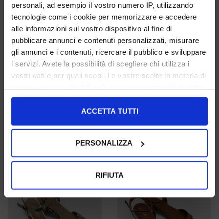
personali, ad esempio il vostro numero IP, utilizzando
tecnologie come i cookie per memorizzare e accedere
alle informazioni sul vostro dispositivo al fine di
pubblicare annunci e contenuti personalizzati, misurare
gli annunci e i contenuti, ricercare il pubblico e sviluppare
i servizi. Avete la possibilità di scegliere chi utilizza i
vostri dati e per quali scopi. Le vostre scelte in materia di
privacy sono applicabili solo su questa proprietà digitale
in cui avete effettuato le vostre scelte. È possibile
modificare o revocare il proprio consenso in qualsiasi
ACCETTA TUTTI
36 37 39 40
36 37 38
momento dalla Dichiarazione sui cookie o facendo clic
sull'icona di attivazione della privacy.
€ 99.00
€ 99.00
PERSONALIZZA
UNSERE BESTSELLER
UNSERE BESTSELLER
Con il tuo consenso, vorremmo anche:
raccogliere informazioni sulla tua posizione
RIFIUTA
geografica, con un'approssimazione di qualche
metro,
Identificare il tuo dispositivo, scansionandolo
attivamente alla ricerca di caratteristiche specifiche