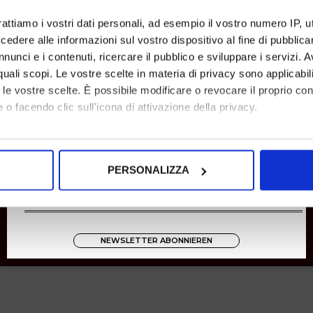
Rücksendungen
rattiamo i vostri dati personali, ad esempio il vostro numero IP, 
Zahlungen
dere alle informazioni sul vostro dispositivo al fine di pubblica
Versand
nunci e i contenuti, ricercare il pubblico e sviluppare i servizi. A
r quali scopi. Le vostre scelte in materia di privacy sono applicabi
Instagram
to le vostre scelte. È possibile modificare o revocare il proprio 
8001
 o facendo clic sull'icona di attivazione della privacy.
Zucchetti
mo anche:
oni sulla tua posizione geografica, con un'approssimazione di qu
PERSONALIZZA
spositivo, scansionandolo attivamente alla ricerca di caratteristich
aborati i tuoi dati personali e imposta le tue preferenze nella
s
consenso in qualsiasi momento dalla Dichiarazione sui cookie.
NEWSLETTER ABONNIEREN
nalizzare contenuti ed annunci, per fornire funzionalità dei socia
inoltre informazioni sul modo in cui utilizza il nostro sito con i 
icità e social media, i quali potrebbero combinarle con altre inform