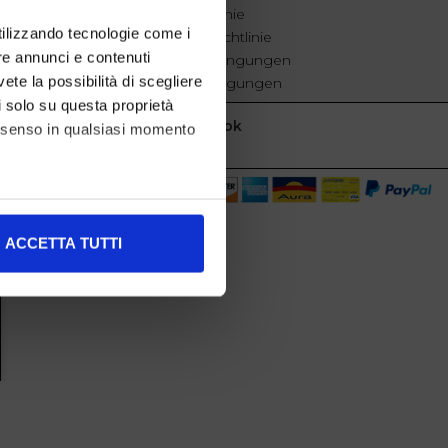
Cookie-Richtlinie
utilizzando tecnologie come i
Datenschutzrichtlinie
re annunci e contenuti
Geschäftsbedingungen
vete la possibilità di scegliere
Verkaufsbedingungen
li solo su questa proprietà
Facebook
consenso in qualsiasi momento
alche metro,
ACCETTA TUTTI
e specifiche (impronte
ezione dettagli
. Puoi
l media e per analizzare il
nostri partner che si occupano
azioni che ha fornito loro o