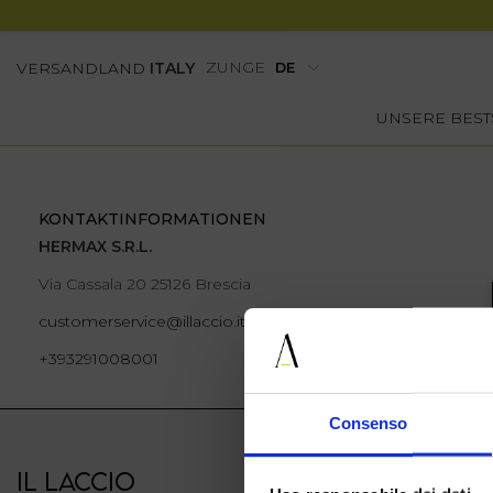
ZUNGE
VERSANDLAND
ITALY
UNSERE BEST
KONTAKTINFORMATIONEN
HERMAX S.R.L.
Via Cassala 20 25126 Brescia
customerservice@illaccio.it
+393291008001
Consenso
IL LACCIO
IL LACCIO