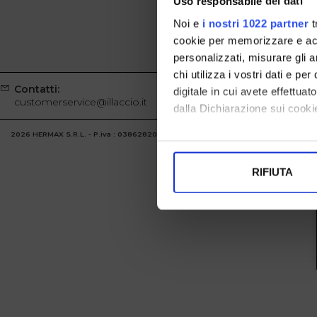
Uso responsabile dei dati
Noi e
i nostri 1022 partner
t
cookie per memorizzare e acce
personalizzati, misurare gli an
chi utilizza i vostri dati e pe
Contatti:
Whatsapp
digitale in cui avete effettua
customerservice@illaccio.it
+39329100
dalla Dichiarazione sui cookie
2026 HERMAX S.R.L. - P.iva : 03862820986 Powered by
Atelier
società
gruppo 
Con il tuo consenso, vorrem
raccogliere informazi
RIFIUTA
Identificare il tuo di
digitali).
Approfondisci come vengono el
modificare o ritirare il tuo 
Utilizziamo i cookie per perso
nostro traffico. Condividiamo 
di analisi dei dati web, pubbl