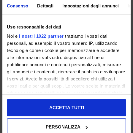
€ 59.00
€ 49.00
Consenso
Dettagli
Impostazioni degli annunci
In
UNSERE BESTSELLER
UNSERE BESTSELLER
Uso responsabile dei dati
Noi e
i nostri 1022 partner
trattiamo i vostri dati
personali, ad esempio il vostro numero IP, utilizzando
tecnologie come i cookie per memorizzare e accedere
alle informazioni sul vostro dispositivo al fine di
pubblicare annunci e contenuti personalizzati, misurare
gli annunci e i contenuti, ricercare il pubblico e sviluppare
i servizi. Avete la possibilità di scegliere chi utilizza i
vostri dati e per quali scopi. Le vostre scelte in materia di
privacy sono applicabili solo su questa proprietà digitale
in cui avete effettuato le vostre scelte. È possibile
modificare o revocare il proprio consenso in qualsiasi
ACCETTA TUTTI
36 37 39 40 41
36
momento dalla Dichiarazione sui cookie o facendo clic
sull'icona di attivazione della privacy.
€ 49.00
€ 49.00
PERSONALIZZA