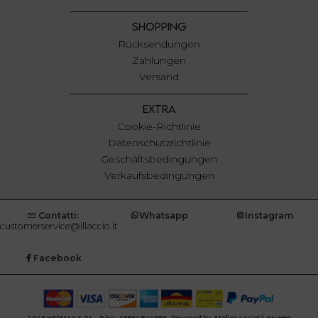
SHOPPING
Rücksendungen
Zahlungen
Versand
EXTRA
Cookie-Richtlinie
Datenschutzrichtlinie
Geschäftsbedingungen
Verkaufsbedingungen
Contatti:
Whatsapp
Instagram
customerservice@illaccio.it
Facebook
2026 HERMAX S.R.L. - P.iva : 03862820986 Powered by
Atelier
società
gruppo