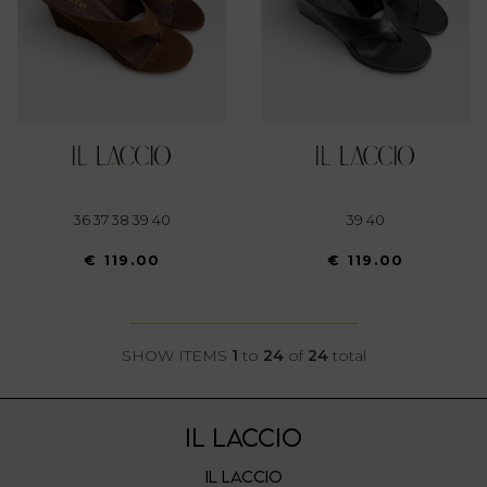
36 37 38 39 40
39 40
€ 119.00
€ 119.00
SHOW ITEMS
1
to
24
of
24
total
IL LACCIO
IL LACCIO