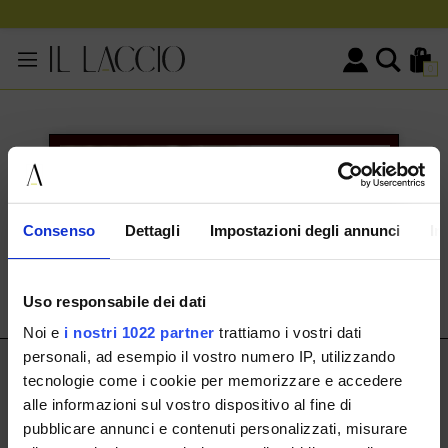
0
KONTAKTINFORMATIONEN
HERMAX S.R.L.
Consenso
Dettagli
Impostazioni degli annunci
In
Via Cassala 20 25126 Brescia
customerservice@illaccio.it
Uso responsabile dei dati
+393291008001
Noi e
i nostri 1022 partner
trattiamo i vostri dati
personali, ad esempio il vostro numero IP, utilizzando
IL LACCIO
tecnologie come i cookie per memorizzare e accedere
alle informazioni sul vostro dispositivo al fine di
IL LACCIO
pubblicare annunci e contenuti personalizzati, misurare