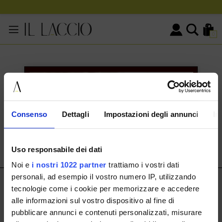
0
KONTAKTINFORMATIONEN
HERMAX S.R.L.
Consenso
Dettagli
Impostazioni degli annunci
In
Via Cassala 20 25126 Brescia
customerservice@illaccio.it
Uso responsabile dei dati
+393291008001
Noi e
i nostri 1022 partner
trattiamo i vostri dati
personali, ad esempio il vostro numero IP, utilizzando
IL LACCIO
tecnologie come i cookie per memorizzare e accedere
alle informazioni sul vostro dispositivo al fine di
IL LACCIO
pubblicare annunci e contenuti personalizzati, misurare