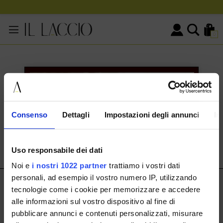
0
KONTAKTINFORMATIONEN
HERMAX S.R.L.
Consenso
Dettagli
Impostazioni degli annunci
In
Via Cassala 20 25126 Brescia
customerservice@illaccio.it
Uso responsabile dei dati
+393291008001
Noi e
i nostri 1022 partner
trattiamo i vostri dati
personali, ad esempio il vostro numero IP, utilizzando
IL LACCIO
tecnologie come i cookie per memorizzare e accedere
alle informazioni sul vostro dispositivo al fine di
IL LACCIO
pubblicare annunci e contenuti personalizzati, misurare