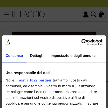
0
KONTAKTINFORMATIONEN
HERMAX S.R.L.
Consenso
Dettagli
Impostazioni degli annunci
In
Via Cassala 20 25126 Brescia
customerservice@illaccio.it
Uso responsabile dei dati
+393291008001
Noi e
i nostri 1022 partner
trattiamo i vostri dati
personali, ad esempio il vostro numero IP, utilizzando
IL LACCIO
tecnologie come i cookie per memorizzare e accedere
alle informazioni sul vostro dispositivo al fine di
IL LACCIO
pubblicare annunci e contenuti personalizzati, misurare