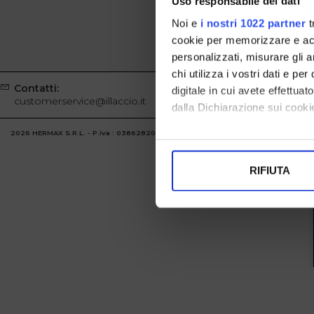
Uso responsabile dei dati
Noi e
i nostri 1022 partner
t
cookie per memorizzare e acce
personalizzati, misurare gli an
chi utilizza i vostri dati e pe
Contatti:
Whatsapp
digitale in cui avete effettua
customerservice@illaccio.it
+39329100
dalla Dichiarazione sui cookie
2026 HERMAX S.R.L. - P.iva : 03862820986 Powered by
Atelier
società
gruppo 
Con il tuo consenso, vorrem
raccogliere informazi
RIFIUTA
Identificare il tuo di
digitali).
Approfondisci come vengono el
modificare o ritirare il tuo 
Utilizziamo i cookie per perso
nostro traffico. Condividiamo 
di analisi dei dati web, pubbl