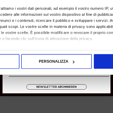
Rücksendungen
rattiamo i vostri dati personali, ad esempio il vostro numero IP, 
Zahlungen
dere alle informazioni sul vostro dispositivo al fine di pubblica
Versand
nunci e i contenuti, ricercare il pubblico e sviluppare i servizi. A
r quali scopi. Le vostre scelte in materia di privacy sono applicabi
Instagram
to le vostre scelte. È possibile modificare o revocare il proprio 
8001
 o facendo clic sull'icona di attivazione della privacy.
Zucchetti
mo anche:
oni sulla tua posizione geografica, con un'approssimazione di qu
PERSONALIZZA
spositivo, scansionandolo attivamente alla ricerca di caratteristich
aborati i tuoi dati personali e imposta le tue preferenze nella
s
consenso in qualsiasi momento dalla Dichiarazione sui cookie.
NEWSLETTER ABONNIEREN
nalizzare contenuti ed annunci, per fornire funzionalità dei socia
inoltre informazioni sul modo in cui utilizza il nostro sito con i 
icità e social media, i quali potrebbero combinarle con altre inform