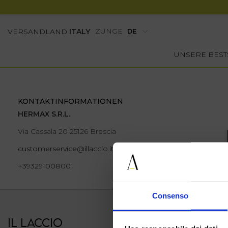
ZUNGE
VERSANDLAND
ITALY
UNSERE BEST
KONTAKTINFORMATIONEN
HERMAX S.R.L.
Via Cassala 20 25126 Brescia
customerservice@illaccio.it
+393291008001
Consenso
IL LACCIO
IL LACCIO