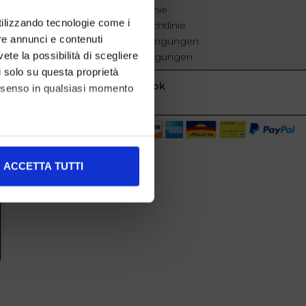
Cookie-Richtlinie
utilizzando tecnologie come i
Datenschutzrichtlinie
re annunci e contenuti
Geschäftsbedingungen
vete la possibilità di scegliere
Verkaufsbedingungen
li solo su questa proprietà
Facebook
consenso in qualsiasi momento
alche metro,
ACCETTA TUTTI
e specifiche (impronte
ezione dettagli
. Puoi
l media e per analizzare il
nostri partner che si occupano
azioni che ha fornito loro o