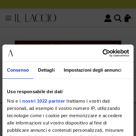
0
KONTAKTINFORMATIONEN
HERMAX S.R.L.
Consenso
Dettagli
Impostazioni degli annunci
In
Via Cassala 20 25126 Brescia
customerservice@illaccio.it
Uso responsabile dei dati
+393291008001
Noi e
i nostri 1022 partner
trattiamo i vostri dati
personali, ad esempio il vostro numero IP, utilizzando
IL LACCIO
tecnologie come i cookie per memorizzare e accedere
alle informazioni sul vostro dispositivo al fine di
IL LACCIO
pubblicare annunci e contenuti personalizzati, misurare