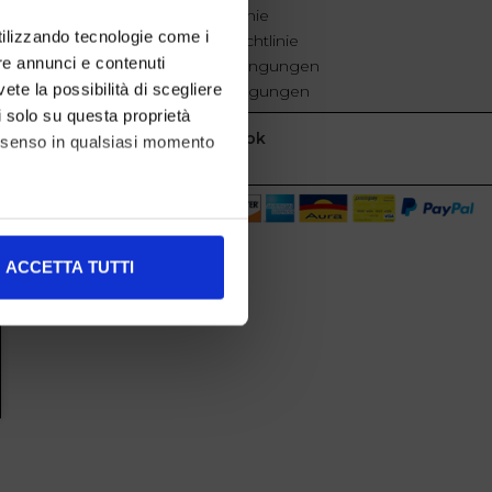
Cookie-Richtlinie
utilizzando tecnologie come i
Datenschutzrichtlinie
re annunci e contenuti
Geschäftsbedingungen
vete la possibilità di scegliere
Verkaufsbedingungen
li solo su questa proprietà
Facebook
consenso in qualsiasi momento
alche metro,
ACCETTA TUTTI
e specifiche (impronte
ezione dettagli
. Puoi
l media e per analizzare il
nostri partner che si occupano
azioni che ha fornito loro o