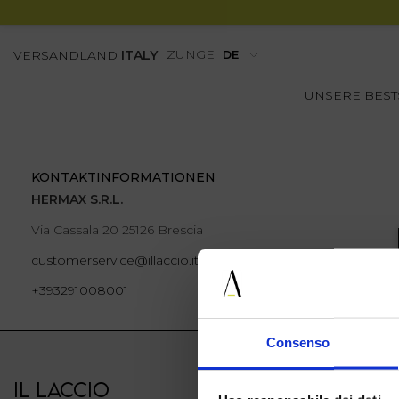
ZUNGE
VERSANDLAND
ITALY
UNSERE BEST
KONTAKTINFORMATIONEN
HERMAX S.R.L.
Via Cassala 20 25126 Brescia
customerservice@illaccio.it
+393291008001
Consenso
IL LACCIO
IL LACCIO