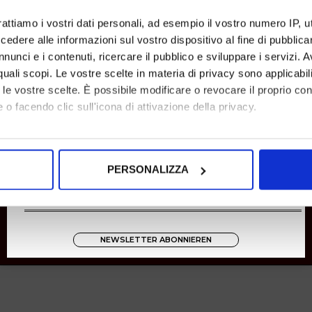
Rücksendungen
rattiamo i vostri dati personali, ad esempio il vostro numero IP, 
Zahlungen
dere alle informazioni sul vostro dispositivo al fine di pubblica
Versand
nunci e i contenuti, ricercare il pubblico e sviluppare i servizi. A
r quali scopi. Le vostre scelte in materia di privacy sono applicabi
Instagram
to le vostre scelte. È possibile modificare o revocare il proprio 
8001
 o facendo clic sull'icona di attivazione della privacy.
Zucchetti
mo anche:
oni sulla tua posizione geografica, con un'approssimazione di qu
PERSONALIZZA
spositivo, scansionandolo attivamente alla ricerca di caratteristich
aborati i tuoi dati personali e imposta le tue preferenze nella
s
consenso in qualsiasi momento dalla Dichiarazione sui cookie.
NEWSLETTER ABONNIEREN
nalizzare contenuti ed annunci, per fornire funzionalità dei socia
inoltre informazioni sul modo in cui utilizza il nostro sito con i 
icità e social media, i quali potrebbero combinarle con altre inform