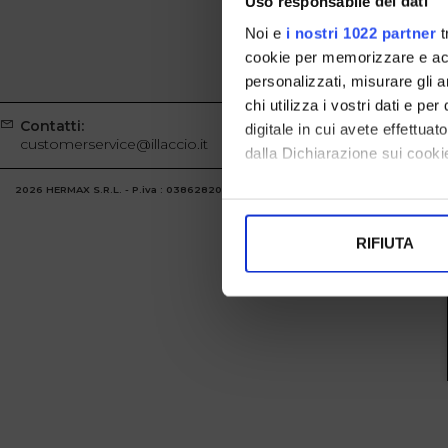
Uso responsabile dei dati
Noi e
i nostri 1022 partner
t
cookie per memorizzare e acce
personalizzati, misurare gli an
chi utilizza i vostri dati e pe
Contatti:
Whatsapp
digitale in cui avete effettua
customerservice@illaccio.it
+39329100
dalla Dichiarazione sui cookie
2026 HERMAX S.R.L. - P.iva : 03862820986 Powered by
Atelier
società
gruppo 
Con il tuo consenso, vorrem
raccogliere informazi
RIFIUTA
Identificare il tuo di
digitali).
Approfondisci come vengono el
modificare o ritirare il tuo 
Utilizziamo i cookie per perso
nostro traffico. Condividiamo 
di analisi dei dati web, pubbl