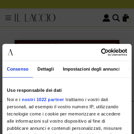
0
KONTAKTINFORMATIONEN
HERMAX S.R.L.
Consenso
Dettagli
Impostazioni degli annunci
In
Via Cassala 20 25126 Brescia
customerservice@illaccio.it
Uso responsabile dei dati
+393291008001
Noi e
i nostri 1022 partner
trattiamo i vostri dati
personali, ad esempio il vostro numero IP, utilizzando
IL LACCIO
tecnologie come i cookie per memorizzare e accedere
alle informazioni sul vostro dispositivo al fine di
IL LACCIO
pubblicare annunci e contenuti personalizzati, misurare