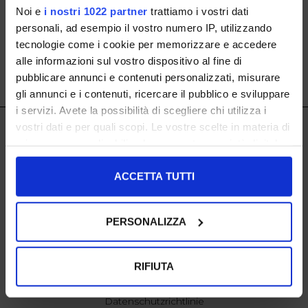
il laccio
Noi e
i nostri 1022 partner
trattiamo i vostri dati
personali, ad esempio il vostro numero IP, utilizzando
tecnologie come i cookie per memorizzare e accedere
Größen: 39
alle informazioni sul vostro dispositivo al fine di
€ 69.00
-41.2%
pubblicare annunci e contenuti personalizzati, misurare
€ 40.57
gli annunci e i contenuti, ricercare il pubblico e sviluppare
i servizi. Avete la possibilità di scegliere chi utilizza i
NEWSLETTER ABONNIEREN
vostri dati e per quali scopi. Le vostre scelte in materia di
IL LACCIO
privacy sono applicabili solo su questa proprietà digitale
IL LACCIO
in cui avete effettuato le vostre scelte. È possibile
modificare o revocare il proprio consenso in qualsiasi
ACCETTA TUTTI
SHOPPING
momento dalla Dichiarazione sui cookie o facendo clic
Rücksendungen
sull'icona di attivazione della privacy.
Zahlungen
PERSONALIZZA
Versand
Con il tuo consenso, vorremmo anche:
raccogliere informazioni sulla tua posizione
RIFIUTA
EXTRA
geografica, con un'approssimazione di qualche
Cookie-Richtlinie
metro,
Datenschutzrichtlinie