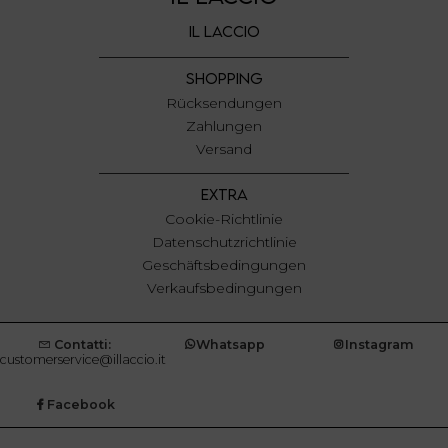
con altre informazioni che ha fornito loro o che hanno
IL LACCIO
raccolto dal suo utilizzo dei loro servizi.
SHOPPING
Rücksendungen
Zahlungen
Versand
EXTRA
Cookie-Richtlinie
Datenschutzrichtlinie
Geschäftsbedingungen
Verkaufsbedingungen
Contatti:
Whatsapp
Instagram
customerservice@illaccio.it
Facebook