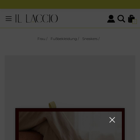
0
Frau
/
Fußbekleidung
/
Sneakers
/