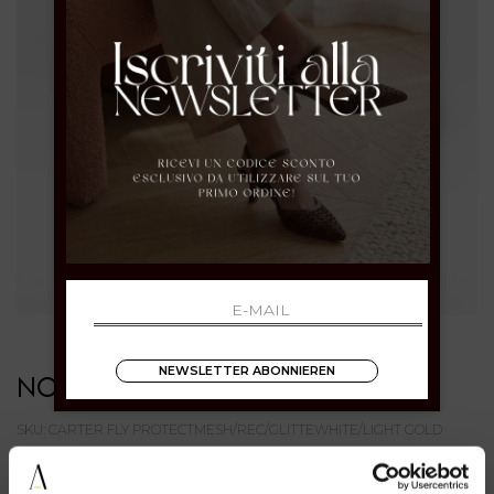
NEWSLETTER ABONNIEREN
NO NAME
SKU: CARTER FLY PROTECTMESH/REC/GLITTEWHITE/LIGHT GOLD
€ 129.00