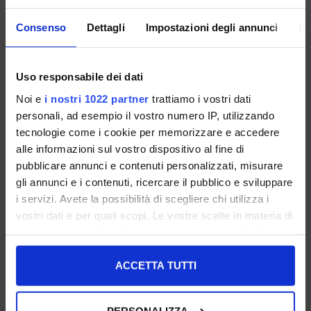
FARBE:
GRÖSSENRATGEBER
Consenso
Dettagli
Impostazioni degli annunci
In
GRÖSSE
Uso responsabile dei dati
ZUM WARENKORB HINZUFÜGEN
Noi e
i nostri 1022 partner
trattiamo i vostri dati
personali, ad esempio il vostro numero IP, utilizzando
tecnologie come i cookie per memorizzare e accedere
BESCHREIBUNG
alle informazioni sul vostro dispositivo al fine di
pubblicare annunci e contenuti personalizzati, misurare
TEILEN:
gli annunci e i contenuti, ricercare il pubblico e sviluppare
UNTERSTÜTZUNG:
i servizi. Avete la possibilità di scegliere chi utilizza i
vostri dati e per quali scopi. Le vostre scelte in materia di
privacy sono applicabili solo su questa proprietà digitale
in cui avete effettuato le vostre scelte. È possibile
DAS KÖNNTE DIR AUCH GEFALLEN...:
modificare o revocare il proprio consenso in qualsiasi
ACCETTA TUTTI
momento dalla Dichiarazione sui cookie o facendo clic
SALE
sull'icona di attivazione della privacy.
PERSONALIZZA