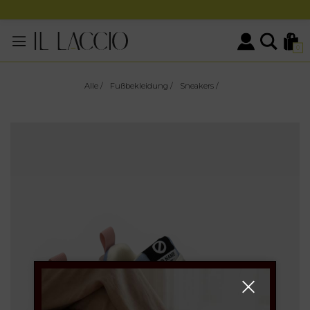
0
Alle
/
Fußbekleidung
/
Sneakers
/