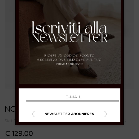
NO NAME
NEWSLETTER ABONNIEREN
SKU: CARTER FLYMESH RECYCLED/SMOOTHGRADPINK BLUE/PINK
€ 129.00