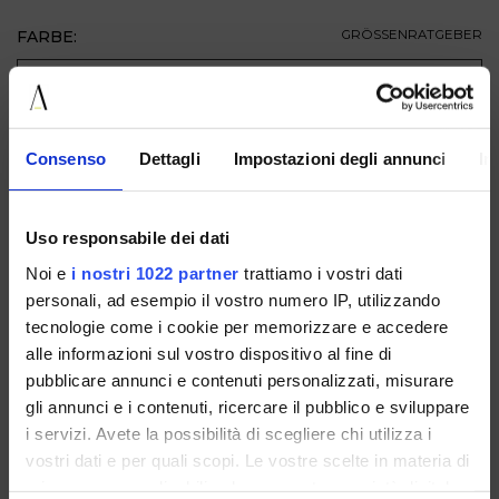
FARBE:
GRÖSSENRATGEBER
GRÖSSE
ZUM WARENKORB HINZUFÜGEN
Consenso
Dettagli
Impostazioni degli annunci
In
BESCHREIBUNG
Uso responsabile dei dati
VERFÜGBAR IN
Noi e
i nostri 1022 partner
trattiamo i vostri dati
personali, ad esempio il vostro numero IP, utilizzando
tecnologie come i cookie per memorizzare e accedere
alle informazioni sul vostro dispositivo al fine di
pubblicare annunci e contenuti personalizzati, misurare
gli annunci e i contenuti, ricercare il pubblico e sviluppare
i servizi. Avete la possibilità di scegliere chi utilizza i
CARTER FLYMESH
vostri dati e per quali scopi. Le vostre scelte in materia di
RECYCLEDWHITE/GREGE
privacy sono applicabili solo su questa proprietà digitale