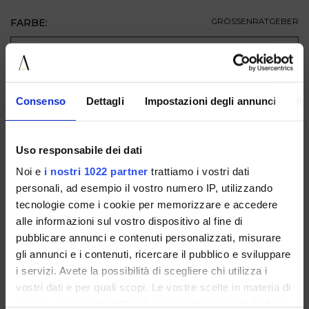
FARBE:
GRÖSSENRATGEBER
GRÖSSE
ZUM WARENKORB HINZUFÜGEN
Consenso
Dettagli
Impostazioni degli annunci
In
BESCHREIBUNG
Uso responsabile dei dati
VERFÜGBAR IN
Noi e
i nostri 1022 partner
trattiamo i vostri dati
personali, ad esempio il vostro numero IP, utilizzando
tecnologie come i cookie per memorizzare e accedere
alle informazioni sul vostro dispositivo al fine di
pubblicare annunci e contenuti personalizzati, misurare
gli annunci e i contenuti, ricercare il pubblico e sviluppare
i servizi. Avete la possibilità di scegliere chi utilizza i
F248005A51SUEDETAUPE
vostri dati e per quali scopi. Le vostre scelte in materia di
privacy sono applicabili solo su questa proprietà digitale