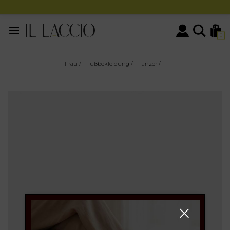
0
Frau
/
Fußbekleidung
/
Tänzer
/