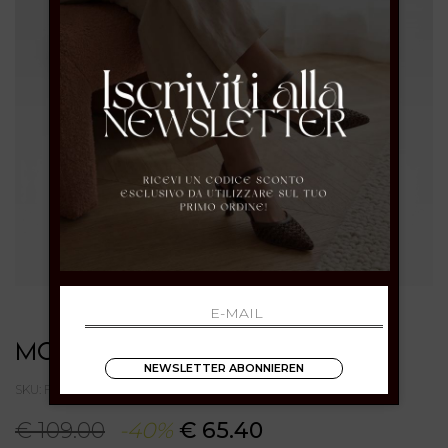
MORMORA
NEWSLETTER ABONNIEREN
SKU: F248005A51LEATHERBURGUNDY
€ 109.00
-40%
€ 65.40