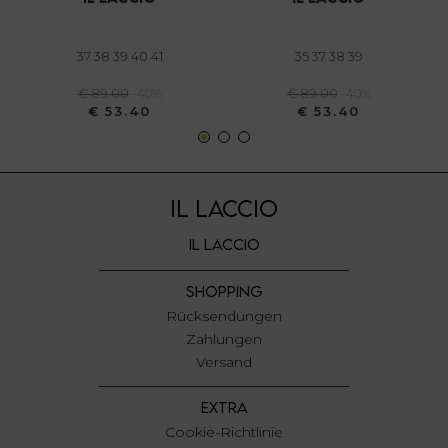
annunci, per fornire funzionalità dei social media e per
analizzare il nostro traffico. Condividiamo inoltre
informazioni sul modo in cui utilizza il nostro sito con i
37 38 39 40 41
35 37 38 39
nostri partner che si occupano di analisi dei dati web,
€ 89.00
-40%
€ 89.00
-40%
pubblicità e social media, i quali potrebbero combinarle
€ 53.40
€ 53.40
con altre informazioni che ha fornito loro o che hanno
raccolto dal suo utilizzo dei loro servizi.
IL LACCIO
IL LACCIO
SHOPPING
Rücksendungen
Zahlungen
Versand
EXTRA
Cookie-Richtlinie