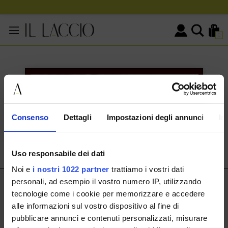
0
KONTAKTINFORMATIONEN
HERMAX S.R.L.
Consenso
Dettagli
Impostazioni degli annunci
In
Via Cassala 20 25126 Brescia
customerservice@illaccio.it
Uso responsabile dei dati
+393291008001
Noi e
i nostri 1022 partner
trattiamo i vostri dati
personali, ad esempio il vostro numero IP, utilizzando
IL LACCIO
tecnologie come i cookie per memorizzare e accedere
IL LACCIO
alle informazioni sul vostro dispositivo al fine di
pubblicare annunci e contenuti personalizzati, misurare