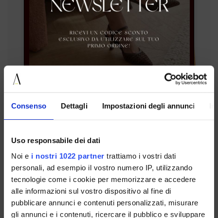
Consenso
Dettagli
Impostazioni degli annunci
In
NEWSLETTER ABONNIEREN
Uso responsabile dei dati
Noi e
i nostri 1022 partner
trattiamo i vostri dati
personali, ad esempio il vostro numero IP, utilizzando
IL LACCIO
tecnologie come i cookie per memorizzare e accedere
SKU: 4299CAMOSCIOCUOIO
alle informazioni sul vostro dispositivo al fine di
pubblicare annunci e contenuti personalizzati, misurare
€ 93.00
gli annunci e i contenuti, ricercare il pubblico e sviluppare