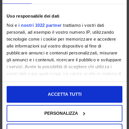
Uso responsabile dei dati
angel alarcon
angel alarcon
Noi e
i nostri 1022 partner
trattiamo i vostri dati
Sandali Donna Sahara Con
Sandali Donna Neri Con Fasce
personali, ad esempio il vostro numero IP, utilizzando
Fasce Incrociate
Incrociate
tecnologie come i cookie per memorizzare e accedere
36 37 38 39
36 37 38
alle informazioni sul vostro dispositivo al fine di
pubblicare annunci e contenuti personalizzati, misurare
€ 110.00
€ 110.00
gli annunci e i contenuti, ricercare il pubblico e sviluppare
I NOSTRI BESTSELLER
I NOSTRI BESTSELLER
i servizi. Avete la possibilità di scegliere chi utilizza i
vostri dati e per quali scopi. Le vostre scelte in materia di
privacy sono applicabili solo su questa proprietà digitale
in cui avete effettuato le vostre scelte. È possibile
modificare o revocare il proprio consenso in qualsiasi
ACCETTA TUTTI
momento dalla Dichiarazione sui cookie o facendo clic
sull'icona di attivazione della privacy.
PERSONALIZZA
Con il tuo consenso, vorremmo anche: