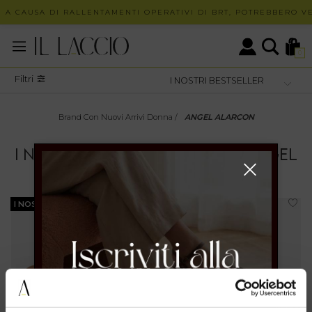
 A CAUSA DI RALLENTAMENTI OPERATIVI DI BRT, POTREBBERO VER
0
Filtri
Brand Con Nuovi Arrivi Donna
/
ANGEL ALARCON
I NOSTRI BESTSELLER
DONNA
ANGEL
ALARCON
I NOSTRI BESTSELLER
I NOSTRI BESTSELLER