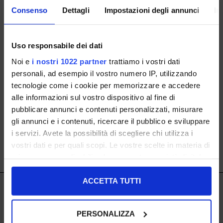
Consenso
Dettagli
Impostazioni degli annunci
In
Uso responsabile dei dati
angel alarcon
angel alarcon
Noi e
i nostri 1022 partner
trattiamo i vostri dati
Sandali Donna Sahara Con
Sandali Donna Neri Con Fasce
personali, ad esempio il vostro numero IP, utilizzando
Fasce Incrociate
Incrociate
tecnologie come i cookie per memorizzare e accedere
36 37 38 39
36 37 38
alle informazioni sul vostro dispositivo al fine di
ISCRIVITI ALLA NOSTRA NEWSLETTER
pubblicare annunci e contenuti personalizzati, misurare
€ 110.00
€ 110.00
gli annunci e i contenuti, ricercare il pubblico e sviluppare
i servizi. Avete la possibilità di scegliere chi utilizza i
vostri dati e per quali scopi. Le vostre scelte in materia di
SHOW ITEMS
1
to
2
of
2
total
privacy sono applicabili solo su questa proprietà digitale
in cui avete effettuato le vostre scelte. È possibile
modificare o revocare il proprio consenso in qualsiasi
ACCETTA TUTTI
IL LACCIO
momento dalla Dichiarazione sui cookie o facendo clic
sull'icona di attivazione della privacy.
IL LACCIO
PERSONALIZZA
Negozi