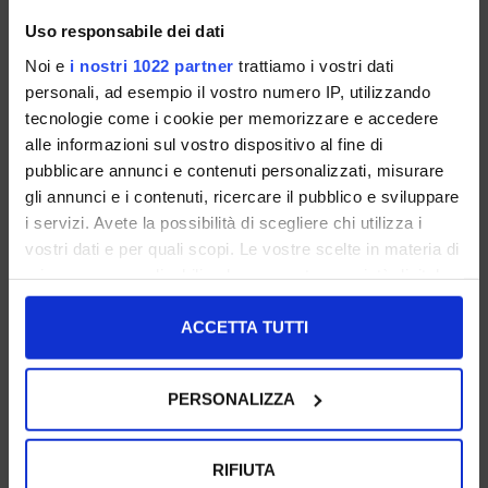
Uso responsabile dei dati
Noi e
i nostri 1022 partner
trattiamo i vostri dati
personali, ad esempio il vostro numero IP, utilizzando
tecnologie come i cookie per memorizzare e accedere
36 37 38
36 37 39
alle informazioni sul vostro dispositivo al fine di
€ 89.00
€ 99.00
pubblicare annunci e contenuti personalizzati, misurare
gli annunci e i contenuti, ricercare il pubblico e sviluppare
UNSERE BESTSELLER
UNSERE BESTSELLER
i servizi. Avete la possibilità di scegliere chi utilizza i
vostri dati e per quali scopi. Le vostre scelte in materia di
privacy sono applicabili solo su questa proprietà digitale
in cui avete effettuato le vostre scelte. È possibile
modificare o revocare il proprio consenso in qualsiasi
ACCETTA TUTTI
momento dalla Dichiarazione sui cookie o facendo clic
sull'icona di attivazione della privacy.
PERSONALIZZA
Con il tuo consenso, vorremmo anche:
raccogliere informazioni sulla tua posizione
RIFIUTA
geografica, con un'approssimazione di qualche