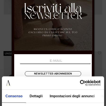
36 39 40
39 40 41
€ 69.00
€ 69.00
UNSERE BESTSELLER
UNSERE BESTSELLER
NEWSLETTER ABONNIEREN
Consenso
Dettagli
Impostazioni degli annunci
In