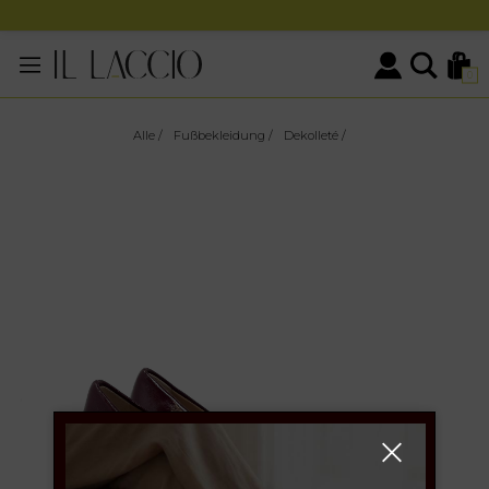
0
Alle
/
Fußbekleidung
/
Dekolleté
/