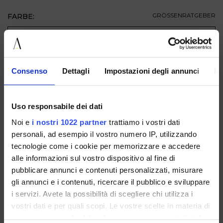
FARBE:
GRÖSSENRATGEBER
GRÖSSE
ZUM WARENKORB HINZUFÜGEN
Consenso
Dettagli
Impostazioni degli annunci
In
BESCHREIBUNG
Uso responsabile dei dati
VERFÜGBAR IN
Noi e
i nostri 1022 partner
trattiamo i vostri dati
personali, ad esempio il vostro numero IP, utilizzando
tecnologie come i cookie per memorizzare e accedere
alle informazioni sul vostro dispositivo al fine di
pubblicare annunci e contenuti personalizzati, misurare
gli annunci e i contenuti, ricercare il pubblico e sviluppare
i servizi. Avete la possibilità di scegliere chi utilizza i
V2575T183LEO
V2575T183NAPPANERO
V2575T183NAPPAOLD
vostri dati e per quali scopi. Le vostre scelte in materia di
FLOCCATOBRANDY
NUDE
privacy sono applicabili solo su questa proprietà digitale