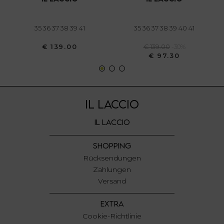
annunci, per fornire funzionalità dei social media e per
analizzare il nostro traffico. Condividiamo inoltre
informazioni sul modo in cui utilizza il nostro sito con i
35 36 37 38 39 41
35 36 37 38 39 40 41
nostri partner che si occupano di analisi dei dati web,
€ 139.00
€ 139.00
-30%
pubblicità e social media, i quali potrebbero combinarle
€ 97.30
con altre informazioni che ha fornito loro o che hanno
raccolto dal suo utilizzo dei loro servizi.
IL LACCIO
IL LACCIO
SHOPPING
Rücksendungen
Zahlungen
Versand
EXTRA
Cookie-Richtlinie