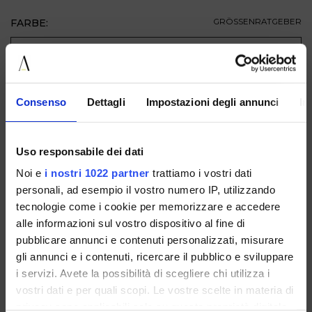
FARBE:
GRÖSSENRATGEBER
GRÖSSE
ZUM WARENKORB HINZUFÜGEN
Consenso
Dettagli
Impostazioni degli annunci
In
BESCHREIBUNG
Uso responsabile dei dati
VERFÜGBAR IN
Noi e
i nostri 1022 partner
trattiamo i vostri dati
personali, ad esempio il vostro numero IP, utilizzando
tecnologie come i cookie per memorizzare e accedere
alle informazioni sul vostro dispositivo al fine di
pubblicare annunci e contenuti personalizzati, misurare
gli annunci e i contenuti, ricercare il pubblico e sviluppare
i servizi. Avete la possibilità di scegliere chi utilizza i
F8221PELLEBLACK
vostri dati e per quali scopi. Le vostre scelte in materia di
privacy sono applicabili solo su questa proprietà digitale