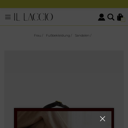
0
Frau
/
Fußbekleidung
/
Sandalen
/