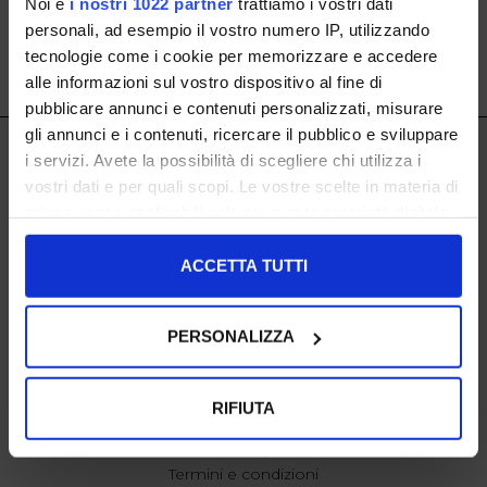
Noi e
i nostri 1022 partner
trattiamo i vostri dati
personali, ad esempio il vostro numero IP, utilizzando
tecnologie come i cookie per memorizzare e accedere
SHOW ITEMS
1
to
0
of
0
total
alle informazioni sul vostro dispositivo al fine di
pubblicare annunci e contenuti personalizzati, misurare
gli annunci e i contenuti, ricercare il pubblico e sviluppare
IL LACCIO
i servizi. Avete la possibilità di scegliere chi utilizza i
ISCRIVITI ALLA NOSTRA NEWSLETTER
vostri dati e per quali scopi. Le vostre scelte in materia di
IL LACCIO
privacy sono applicabili solo su questa proprietà digitale
Negozi
in cui avete effettuato le vostre scelte. È possibile
modificare o revocare il proprio consenso in qualsiasi
ACCETTA TUTTI
SHOPPING
momento dalla Dichiarazione sui cookie o facendo clic
Resi
sull'icona di attivazione della privacy.
Pagamenti
PERSONALIZZA
Spedizione
Con il tuo consenso, vorremmo anche:
EXTRA
raccogliere informazioni sulla tua posizione
RIFIUTA
cookie policy
geografica, con un'approssimazione di qualche
Privacy
metro,
Termini e condizioni
Identificare il tuo dispositivo, scansionandolo