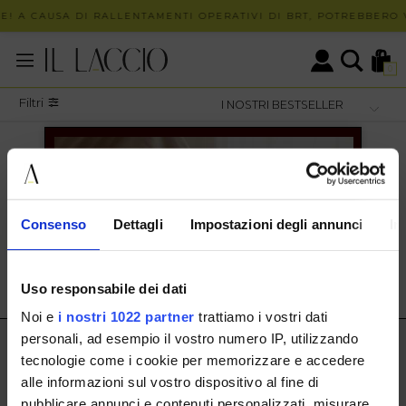
E! A CAUSA DI RALLENTAMENTI OPERATIVI DI BRT, POTREBBERO V
0
Filtri
Promozioni Unisex
/
Calzature Unisex
PROMOZIONI CALZATURE UNISEX
Consenso
Dettagli
Impostazioni degli annunci
In
SHOW ITEMS
1
to
0
of
0
total
Uso responsabile dei dati
Noi e
i nostri 1022 partner
trattiamo i vostri dati
personali, ad esempio il vostro numero IP, utilizzando
IL LACCIO
tecnologie come i cookie per memorizzare e accedere
alle informazioni sul vostro dispositivo al fine di
IL LACCIO
pubblicare annunci e contenuti personalizzati, misurare