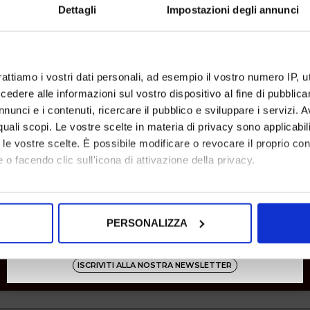
Dettagli
Impostazioni degli annunci
rattiamo i vostri dati personali, ad esempio il vostro numero IP, 
dere alle informazioni sul vostro dispositivo al fine di pubblica
nunci e i contenuti, ricercare il pubblico e sviluppare i servizi. A
r quali scopi. Le vostre scelte in materia di privacy sono applicabi
to le vostre scelte. È possibile modificare o revocare il proprio 
 o facendo clic sull'icona di attivazione della privacy.
mo anche:
oni sulla tua posizione geografica, con un'approssimazione di qu
PERSONALIZZA
spositivo, scansionandolo attivamente alla ricerca di caratteristich
aborati i tuoi dati personali e imposta le tue preferenze nella
s
ISCRIVITI ALLA NOSTRA NEWSLETTER
SHOW ITEMS
1
to
1
of
1
total
consenso in qualsiasi momento dalla Dichiarazione sui cookie.