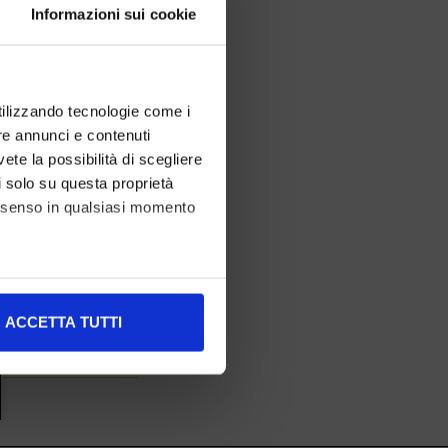
Informazioni sui cookie
utilizzando tecnologie come i
re annunci e contenuti
vete la possibilità di scegliere
li solo su questa proprietà
consenso in qualsiasi momento
alche metro,
ACCETTA TUTTI
e specifiche (impronte
ezione dettagli
. Puoi