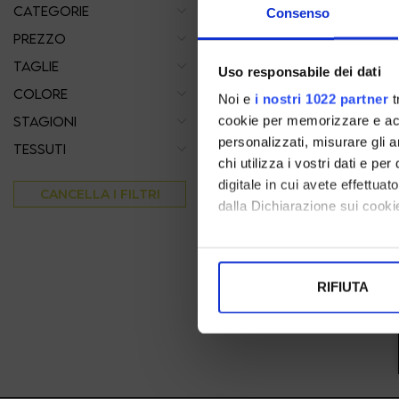
CATEGORIE
Consenso
PREZZO
TAGLIE
Uso responsabile dei dati
COLORE
Noi e
i nostri 1022 partner
t
cookie per memorizzare e acce
STAGIONI
personalizzati, misurare gli an
TESSUTI
chi utilizza i vostri dati e pe
digitale in cui avete effettua
CANCELLA I FILTRI
kharisma
dalla Dichiarazione sui cookie
Sandalo Da Donna Nero Con Listini E
Borchie
Con il tuo consenso, vorrem
35 36 37 38 39
raccogliere informazi
€ 49.00
RIFIUTA
Identificare il tuo di
digitali).
Approfondisci come vengono el
modificare o ritirare il tuo 