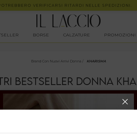
TREBBERO VERIFICARSI RITARDI NELLE SPEDIZIONI.
STSELLER
BORSE
CALZATURE
PROMOZIONI
Brand Con Nuovi Arrivi Donna
/
KHARISMA
TRI BESTSELLER
DONNA
KHA