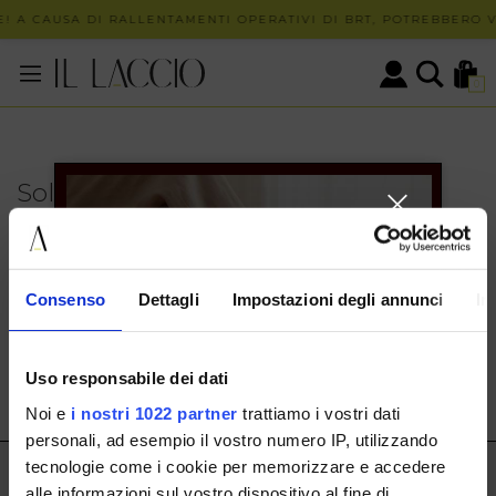
! A CAUSA DI RALLENTAMENTI OPERATIVI DI BRT, POTREBBERO VE
0
Solo in negozio
PUOI TROVARE QUESTO ARTICOLO SOLO PRESSO I
NOSTRI PUNTI VENDITA:
INFO CONTATTI
Consenso
Dettagli
Impostazioni degli annunci
In
HERMAX S.R.L.
Via Cassala 20 25126 Brescia
Uso responsabile dei dati
customerservice@illaccio.it
Noi e
i nostri 1022 partner
trattiamo i vostri dati
+393291008001
personali, ad esempio il vostro numero IP, utilizzando
tecnologie come i cookie per memorizzare e accedere
IL LACCIO
alle informazioni sul vostro dispositivo al fine di