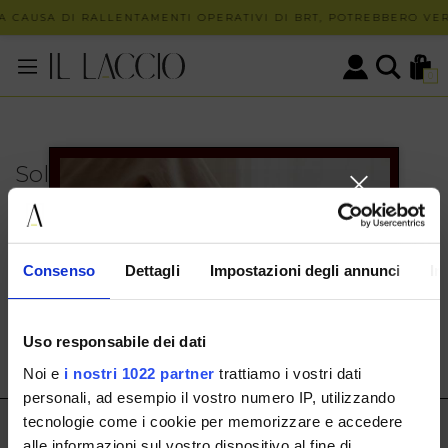
A CAUSA DI RALLENTAMENTI OPERATIVI DI BRT, POTREBBERO VERI
0
Solo in negozio
PUOI TROVARE QUESTO ARTICOLO SOLO PRESSO I
NOSTRI PUNTI VENDITA:
INFO CONTATTI
Consenso
Dettagli
Impostazioni degli annunci
In
HERMAX S.R.L.
Via Cassala 20 25126 Brescia
Uso responsabile dei dati
customerservice@illaccio.it
Noi e
i nostri 1022 partner
trattiamo i vostri dati
+393291008001
personali, ad esempio il vostro numero IP, utilizzando
tecnologie come i cookie per memorizzare e accedere
IL LACCIO
alle informazioni sul vostro dispositivo al fine di