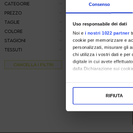
CATEGORIE
Consenso
PREZZO
TAGLIE
Uso responsabile dei dati
COLORE
Noi e
i nostri 1022 partner
t
cookie per memorizzare e acce
STAGIONI
personalizzati, misurare gli an
TESSUTI
chi utilizza i vostri dati e pe
digitale in cui avete effettua
CANCELLA I FILTRI
gaimo
dalla Dichiarazione sui cookie
Espadrillas In Suede Cuoio Con Laccetti
Incrociati
Con il tuo consenso, vorrem
38
raccogliere informazi
€ 95.00
-40%
€ 57.00
RIFIUTA
Identificare il tuo di
digitali).
Approfondisci come vengono el
modificare o ritirare il tuo 