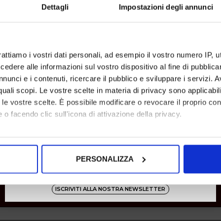
Dettagli
Impostazioni degli annunci
rattiamo i vostri dati personali, ad esempio il vostro numero IP, 
dere alle informazioni sul vostro dispositivo al fine di pubblica
nunci e i contenuti, ricercare il pubblico e sviluppare i servizi. A
r quali scopi. Le vostre scelte in materia di privacy sono applicabi
to le vostre scelte. È possibile modificare o revocare il proprio 
gaimo
 o facendo clic sull'icona di attivazione della privacy.
Espadrillas Fantasia Floreale Con Lacci
Senape
mo anche:
37 38
oni sulla tua posizione geografica, con un'approssimazione di qu
€ 79.00
-40%
€ 47.40
PERSONALIZZA
spositivo, scansionandolo attivamente alla ricerca di caratteristich
aborati i tuoi dati personali e imposta le tue preferenze nella
s
ISCRIVITI ALLA NOSTRA NEWSLETTER
SHOW ITEMS
1
to
2
of
2
total
consenso in qualsiasi momento dalla Dichiarazione sui cookie.