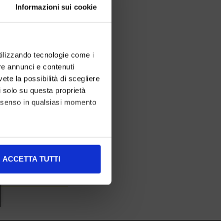
Informazioni sui cookie
utilizzando tecnologie come i
re annunci e contenuti
vete la possibilità di scegliere
li solo su questa proprietà
consenso in qualsiasi momento
alche metro,
ACCETTA TUTTI
e specifiche (impronte
ezione dettagli
. Puoi