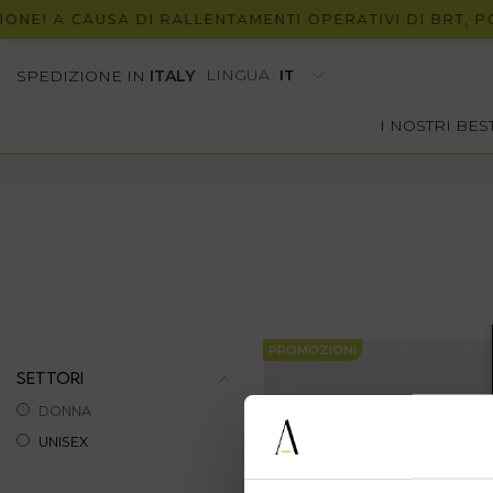
NE! A CAUSA DI RALLENTAMENTI OPERATIVI DI BRT, PO
LINGUA
SPEDIZIONE IN
ITALY
I NOSTRI BE
PROMOZIONI
SETTORI
DONNA
UNISEX