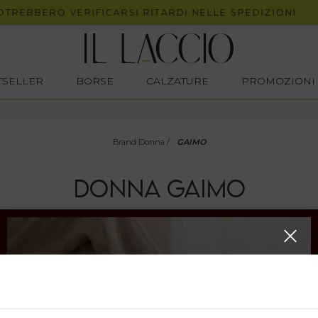
TREBBERO VERIFICARSI RITARDI NELLE SPEDIZIONI.
STSELLER
BORSE
CALZATURE
PROMOZIONI
Brand Donna
/
GAIMO
DONNA
GAIMO
PROMOZIONI