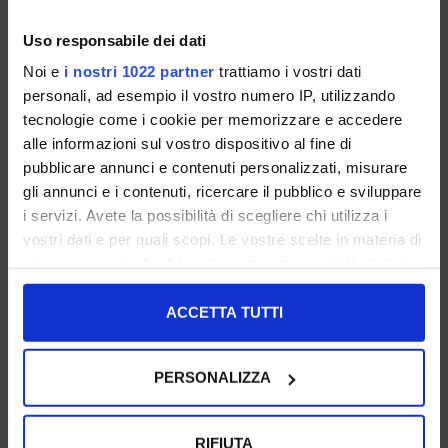
Uso responsabile dei dati
angel alarcon
angel alarcon
Noi e
i nostri 1022 partner
trattiamo i vostri dati
Sandali Donna Sahara Con
Sandali Donna Neri Con Fasce
Fasce Incrociate
Incrociate
personali, ad esempio il vostro numero IP, utilizzando
36 37 38 39
36 37 38
tecnologie come i cookie per memorizzare e accedere
alle informazioni sul vostro dispositivo al fine di
€ 110.00
€ 110.00
pubblicare annunci e contenuti personalizzati, misurare
gli annunci e i contenuti, ricercare il pubblico e sviluppare
I NOSTRI BESTSELLER
I NOSTRI BESTSELLER
i servizi. Avete la possibilità di scegliere chi utilizza i
vostri dati e per quali scopi. Le vostre scelte in materia di
privacy sono applicabili solo su questa proprietà digitale
in cui avete effettuato le vostre scelte. È possibile
modificare o revocare il proprio consenso in qualsiasi
ACCETTA TUTTI
momento dalla Dichiarazione sui cookie o facendo clic
sull'icona di attivazione della privacy.
PERSONALIZZA
Con il tuo consenso, vorremmo anche:
raccogliere informazioni sulla tua posizione
RIFIUTA