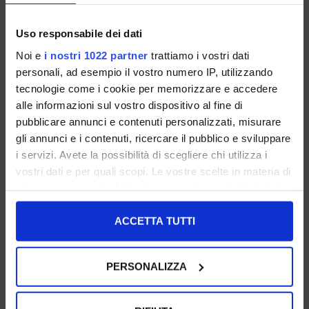
Uso responsabile dei dati
Sandalo Flat In Suede Cuoio
Sandalo Flat In Suede Sughero
Noi e
i nostri 1022 partner
trattiamo i vostri dati
Con Intreccio E Borchie
Con Intreccio Frontale
personali, ad esempio il vostro numero IP, utilizzando
37 39
38
tecnologie come i cookie per memorizzare e accedere
alle informazioni sul vostro dispositivo al fine di
€ 59.00
€ 99.00
-30%
€ 69.30
pubblicare annunci e contenuti personalizzati, misurare
gli annunci e i contenuti, ricercare il pubblico e sviluppare
I NOSTRI BESTSELLER
i servizi. Avete la possibilità di scegliere chi utilizza i
vostri dati e per quali scopi. Le vostre scelte in materia di
privacy sono applicabili solo su questa proprietà digitale
in cui avete effettuato le vostre scelte. È possibile
modificare o revocare il proprio consenso in qualsiasi
ACCETTA TUTTI
momento dalla Dichiarazione sui cookie o facendo clic
sull'icona di attivazione della privacy.
PERSONALIZZA
Con il tuo consenso, vorremmo anche:
raccogliere informazioni sulla tua posizione