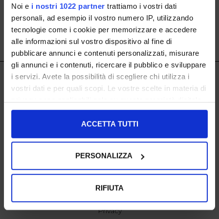
Noi e
i nostri 1022 partner
trattiamo i vostri dati
personali, ad esempio il vostro numero IP, utilizzando
tecnologie come i cookie per memorizzare e accedere
alle informazioni sul vostro dispositivo al fine di
SHOW ITEMS
1
to
0
of
0
total
pubblicare annunci e contenuti personalizzati, misurare
gli annunci e i contenuti, ricercare il pubblico e sviluppare
IL LACCIO
i servizi. Avete la possibilità di scegliere chi utilizza i
ISCRIVITI ALLA NOSTRA NEWSLETTER
vostri dati e per quali scopi. Le vostre scelte in materia di
IL LACCIO
privacy sono applicabili solo su questa proprietà digitale
Negozi
in cui avete effettuato le vostre scelte. È possibile
modificare o revocare il proprio consenso in qualsiasi
ACCETTA TUTTI
SHOPPING
momento dalla Dichiarazione sui cookie o facendo clic
Resi
sull'icona di attivazione della privacy.
Pagamenti
PERSONALIZZA
Spedizione
Con il tuo consenso, vorremmo anche:
raccogliere informazioni sulla tua posizione
EXTRA
RIFIUTA
geografica, con un'approssimazione di qualche
cookie policy
metro,
Privacy