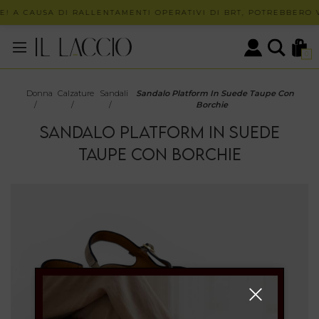
! A CAUSA DI RALLENTAMENTI OPERATIVI DI BRT, POTREBBERO V
0
Donna
Calzature
Sandali
Sandalo Platform In Suede Taupe Con
/
/
/
Borchie
SANDALO PLATFORM IN SUEDE
TAUPE CON BORCHIE