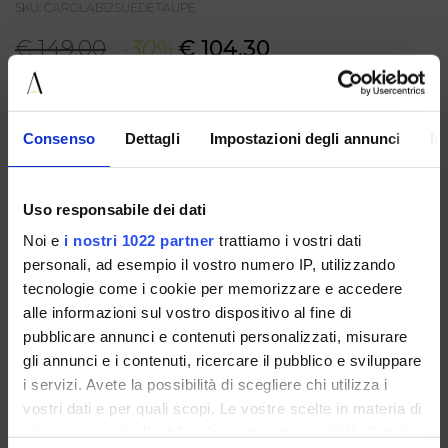
SKU: CAROLAB12SUEDETAUPE
€ 149.00
-30%
€ 104.30
COLORE: TAUPE
GUIDA ALLE TAGLIE
Consenso
Dettagli
Impostazioni degli annunci
In
TAGLIA
AGGIUNGI AL CARRELLO
Uso responsabile dei dati
Noi e
i nostri 1022 partner
trattiamo i vostri dati
DESCRIZIONE
personali, ad esempio il vostro numero IP, utilizzando
Sandalo da donna in suede taupe, caratterizzato da un
tecnologie come i cookie per memorizzare e accedere
design moderno e sofisticato. La tomaia incrociata con
alle informazioni sul vostro dispositivo al fine di
apertura frontale avvolge il piede mentre il cinturino alla
caviglia con fibbia regolabile garantisce comfort e stabilità. Il
pubblicare annunci e contenuti personalizzati, misurare
fondo platform tono su tono, arricchito da borchie laterali,
gli annunci e i contenuti, ricercare il pubblico e sviluppare
dona al modello un tocco distintivo e contemporaneo.
i servizi. Avete la possibilità di scegliere chi utilizza i
vostri dati e per quali scopi. Le vostre scelte in materia di
CONDIVIDI:
privacy sono applicabili solo su questa proprietà digitale