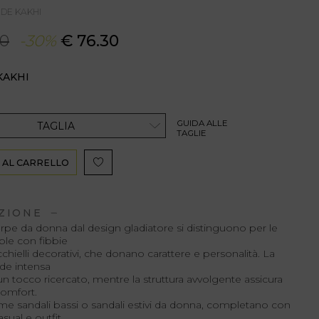
EDE KAKHI
00
-30%
€ 76.30
KAKHI
GUIDA ALLE
TAGLIA
TAGLIE
 AL CARRELLO
ZIONE
rpe da donna dal design gladiatore si distinguono per le
ple con fibbie
chielli decorativi, che donano carattere e personalità. La
rde intensa
 tocco ricercato, mentre la struttura avvolgente assicura
 comfort.
ome sandali bassi o sandali estivi da donna, completano con
asual e outfit