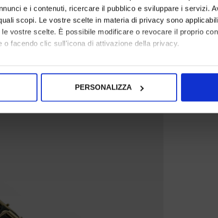
nunci e i contenuti, ricercare il pubblico e sviluppare i servizi. A
r quali scopi. Le vostre scelte in materia di privacy sono applicabi
to le vostre scelte. È possibile modificare o revocare il proprio 
 o facendo clic sull'icona di attivazione della privacy.
mo anche:
oni sulla tua posizione geografica, con un'approssimazione di qu
PERSONALIZZA
spositivo, scansionandolo attivamente alla ricerca di caratteristich
aborati i tuoi dati personali e imposta le tue preferenze nella
s
consenso in qualsiasi momento dalla Dichiarazione sui cookie.
nalizzare contenuti ed annunci, per fornire funzionalità dei socia
inoltre informazioni sul modo in cui utilizza il nostro sito con i 
icità e social media, i quali potrebbero combinarle con altre inform
lizzo dei loro servizi.