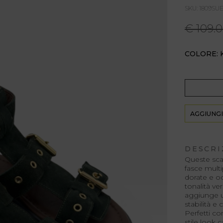
SKU: 1809SU
€ 109.
COLORE: 
AGGIUNGI
DESCRI
Queste sca
fasce multi
dorate e oc
tonalità ve
aggiunge un
stabilità e
Perfetti c
stile look c