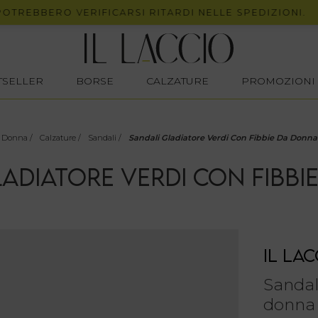
BBERO VERIFICARSI RITARDI NELLE SPEDIZIONI.
STSELLER
BORSE
CALZATURE
PROMOZIONI
Donna
/
Calzature
/
Sandali
/
Sandali Gladiatore Verdi Con Fibbie Da Donna
LADIATORE VERDI CON FIBBI
IL LAC
Sandali
donna