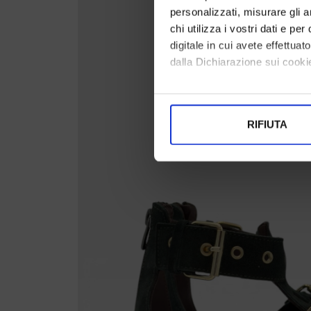
personalizzati, misurare gli an
chi utilizza i vostri dati e pe
digitale in cui avete effettua
dalla Dichiarazione sui cookie
Con il tuo consenso, vorrem
raccogliere informazi
RIFIUTA
Identificare il tuo di
digitali).
Approfondisci come vengono el
modificare o ritirare il tuo 
Utilizziamo i cookie per perso
nostro traffico. Condividiamo 
di analisi dei dati web, pubbl
che hanno raccolto dal suo uti