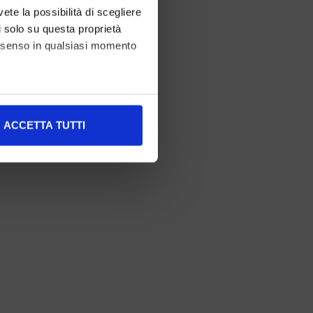
vete la possibilità di scegliere
li solo su questa proprietà
consenso in qualsiasi momento
alche metro,
ACCETTA TUTTI
e specifiche (impronte
ezione dettagli
. Puoi
l media e per analizzare il
nostri partner che si occupano
azioni che ha fornito loro o