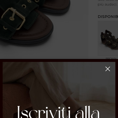
più audaci.
DISPONIB
BROWN
CONDIVI