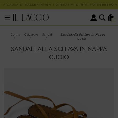
 A CAUSA DI RALLENTAMENTI OPERATIVI DI BRT, POTREBBERO VE
0
Donna
Calzature
Sandali
Sandali Alla Schiava In Nappa
/
/
/
Cuoio
SANDALI ALLA SCHIAVA IN NAPPA
CUOIO