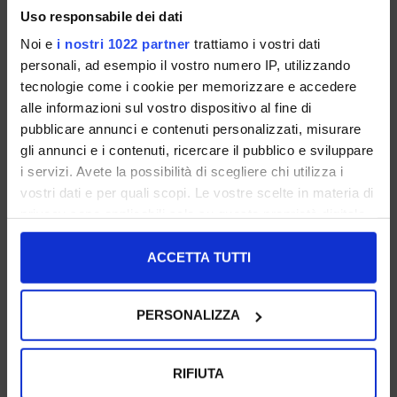
Uso responsabile dei dati
Noi e
i nostri 1022 partner
trattiamo i vostri dati
personali, ad esempio il vostro numero IP, utilizzando
tecnologie come i cookie per memorizzare e accedere
BIANCO
LAMINATO
LAMINATO PLATINO
ARGENTO
alle informazioni sul vostro dispositivo al fine di
pubblicare annunci e contenuti personalizzati, misurare
gli annunci e i contenuti, ricercare il pubblico e sviluppare
i servizi. Avete la possibilità di scegliere chi utilizza i
vostri dati e per quali scopi. Le vostre scelte in materia di
privacy sono applicabili solo su questa proprietà digitale
in cui avete effettuato le vostre scelte. È possibile
NERO
PISTACCHIO
NERO
modificare o revocare il proprio consenso in qualsiasi
ACCETTA TUTTI
momento dalla Dichiarazione sui cookie o facendo clic
sull'icona di attivazione della privacy.
PERSONALIZZA
Con il tuo consenso, vorremmo anche:
raccogliere informazioni sulla tua posizione
RIFIUTA
PETROLIO
SENAPE
T.MORO
geografica, con un'approssimazione di qualche