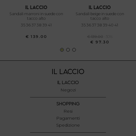
il laccio
il laccio
sandali marroni in suede con
sandali beige in suede con
tacco alto
tacco alto
35 36 37 38 39 41
35 36 37 38 39 40 41
€ 139.00
€ 139.00
-30%
€ 97.30
IL LACCIO
IL LACCIO
Negozi
SHOPPING
Resi
Pagamenti
Spedizione