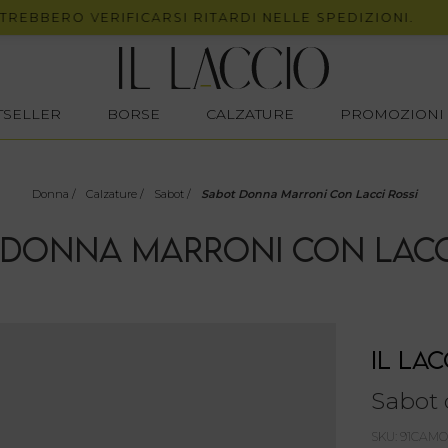
ERO VERIFICARSI RITARDI NELLE SPEDIZIONI.
STSELLER
BORSE
CALZATURE
PROMOZIONI
Donna
/
Calzature
/
Sabot
/
Sabot Donna Marroni Con Lacci Rossi
DONNA MARRONI CON LACC
IL LAC
Sabot 
SKU: 91CAM