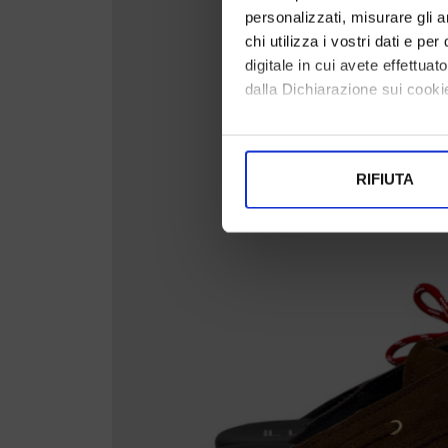
personalizzati, misurare gli an
chi utilizza i vostri dati e pe
digitale in cui avete effettua
dalla Dichiarazione sui cookie
Con il tuo consenso, vorrem
raccogliere informazi
RIFIUTA
Identificare il tuo di
digitali).
Approfondisci come vengono el
modificare o ritirare il tuo 
Utilizziamo i cookie per perso
nostro traffico. Condividiamo 
di analisi dei dati web, pubbl
che hanno raccolto dal suo uti