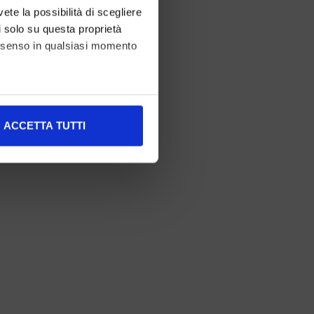
vete la possibilità di scegliere
li solo su questa proprietà
consenso in qualsiasi momento
alche metro,
ACCETTA TUTTI
e specifiche (impronte
ezione dettagli
. Puoi
l media e per analizzare il
nostri partner che si occupano
azioni che ha fornito loro o