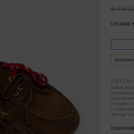
€ 119.0
COLORE:
AGGIUNGI
DESCRI
Sabot da do
mocassino.
impunturato
metallici c
e originalit
dettagli e 
DISPONIB