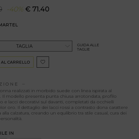
0
-40%
€ 71.40
 MARTEL
GUIDA ALLE
TAGLIA
TAGLIE
 AL CARRELLO
ZIONE
nna realizzati in morbido suede con linea ispirata al
 Il modello presenta punta chiusa arrotondata, profilo
 e lacci decorativi sul davanti, completati da occhielli
olor oro. Il dettaglio dei lacci rossi a contrasto dona carattere
à alla calzatura, creando un equilibrio tra stile casual, cura dei
personalità.
ILE IN