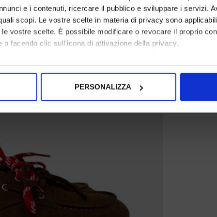
nunci e i contenuti, ricercare il pubblico e sviluppare i servizi. A
r quali scopi. Le vostre scelte in materia di privacy sono applicabi
to le vostre scelte. È possibile modificare o revocare il proprio 
 o facendo clic sull'icona di attivazione della privacy.
mo anche:
oni sulla tua posizione geografica, con un'approssimazione di qu
PERSONALIZZA
spositivo, scansionandolo attivamente alla ricerca di caratteristich
aborati i tuoi dati personali e imposta le tue preferenze nella
s
consenso in qualsiasi momento dalla Dichiarazione sui cookie.
nalizzare contenuti ed annunci, per fornire funzionalità dei socia
inoltre informazioni sul modo in cui utilizza il nostro sito con i 
icità e social media, i quali potrebbero combinarle con altre inform
lizzo dei loro servizi.