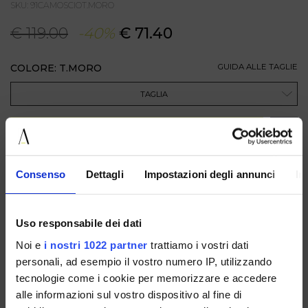
SKU: 91CAMOSCIOT.MORO
€ 119.00
-40%
€ 71.40
COLORE: T.MORO
GUIDA ALLE TAGLIE
TAGLIA
AGGIUNGI AL CARRELLO
Consenso
Dettagli
Impostazioni degli annunci
In
DESCRIZIONE
Sabot da donna color testa di moro, realizzati in morbido
suede con linea ispirata al mocassino. Il modello presenta
punta chiusa arrotondata, profilo impunturato e lacci
Uso responsabile dei dati
decorativi sul davanti, completati da occhielli metallici color
oro. Il dettaglio dei lacci rossi a contrasto dona carattere e
Noi e
i nostri 1022 partner
trattiamo i vostri dati
originalità alla calzatura, creando un equilibrio tra stile casual,
personali, ad esempio il vostro numero IP, utilizzando
cura dei dettagli e personalità.
tecnologie come i cookie per memorizzare e accedere
alle informazioni sul vostro dispositivo al fine di
DISPONIBILE IN