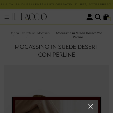
E! A CAUSA DI RALLENTAMENTI OPERATIVI DI BRT, POTREBBERO V
0
Donna
Calzature
Mocassini
Mocassino In Suede Desert Con
/
/
/
Perline
MOCASSINO IN SUEDE DESERT
CON PERLINE