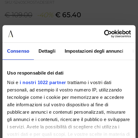
SKU: 62405CROSTADESERT
€ 109.00
-40%
€ 65.40
COLORE: DESERT
GUIDA ALLE TAGLIE
TAGLIA
Consenso
Dettagli
Impostazioni degli annunci
In
AGGIUNGI AL CARRELLO
Uso responsabile dei dati
DESCRIZIONE
Noi e
i nostri 1022 partner
trattiamo i vostri dati
Mocassino da donna in suede color desert, dal fascino
personali, ad esempio il vostro numero IP, utilizzando
casual e ricercato, perfetto per completare look rilassati ma
tecnologie come i cookie per memorizzare e accedere
curati. La lavorazione con cuciture a vista e l'intreccio in
contrasto sul profilo donano al modello un carattere
alle informazioni sul vostro dispositivo al fine di
artigianale, mentre i laccetti con perline aggiungono un
pubblicare annunci e contenuti personalizzati, misurare
dettaglio originale. Le frange lungo il bordo laterale
gli annunci e i contenuti, ricercare il pubblico e sviluppare
richiamano uno stile boho raffinato, rendendo questa
scarpa ideale per outfit quotidiani dal gusto naturale e
i servizi. Avete la possibilità di scegliere chi utilizza i
contemporaneo.
vostri dati e per quali scopi. Le vostre scelte in materia di