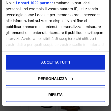
CUOIO
MANDORLA
PEPE
Noi e
i nostri 1022 partner
trattiamo i vostri dati
personali, ad esempio il vostro numero IP, utilizzando
tecnologie come i cookie per memorizzare e accedere
alle informazioni sul vostro dispositivo al fine di
pubblicare annunci e contenuti personalizzati, misurare
gli annunci e i contenuti, ricercare il pubblico e sviluppare
i servizi. Avete la possibilità di scegliere chi utilizza i
SAND
VERDE
ZANTE
vostri dati e per quali scopi. Le vostre scelte in materia di
privacy sono applicabili solo su questa proprietà digitale
in cui avete effettuato le vostre scelte. È possibile
modificare o revocare il proprio consenso in qualsiasi
ACCETTA TUTTI
momento dalla Dichiarazione sui cookie o facendo clic
sull'icona di attivazione della privacy.
PERSONALIZZA
ANETO
DOUBLE MUCCA
BLU
Con il tuo consenso, vorremmo anche:
raccogliere informazioni sulla tua posizione
RIFIUTA
geografica, con un'approssimazione di qualche
metro,
Identificare il tuo dispositivo, scansionandolo