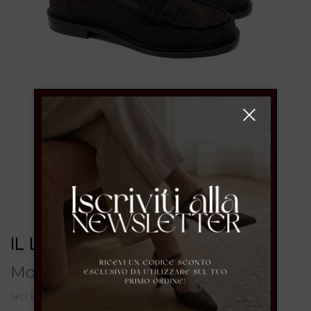
IL LACCIO
Mocassino college
SKU: ELSAN252CASHMERE COCCOPEPE