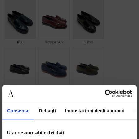
BLU
BORDEAUX
NERO
TMORO
89764BLU
ANETO
Consenso
Dettagli
Impostazioni degli annunci
In
Uso responsabile dei dati