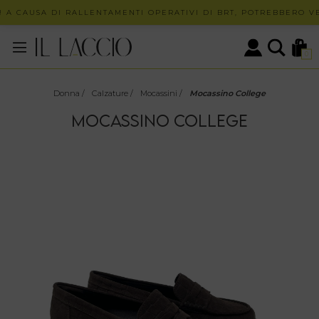
A CAUSA DI RALLENTAMENTI OPERATIVI DI BRT, POTREBBERO VER
0
Donna
/
Calzature
/
Mocassini
/
Mocassino College
MOCASSINO COLLEGE