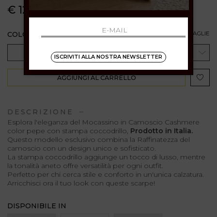
€ 129.00
COLORE: PEPE TM
GUIDA ALLE TAGLIE
TAGLIA
ISCRIVITI ALLA NOSTRA NEWSLETTER
AGGIUNGI AL CARRELLO
DESCRIZIONE
Esplora l'eleganza del Mocassino in Camoscio Cashmere
color pepe con stampa coccodrillo,
Prodotto in Italia.
Questo modello esclusivo combina la Raffinatezza del
camoscio con un design unico e sofisticato.
La stampa coccodrillo aggiunge un tocco di lusso, mentre
la tonalità aneto offre versatilità per ogni outfit.
Perfetto per chi cerca stile e conforto in un'unica calzatura.
Arricchisci ora il tuo look con queste scarpe!
DISPONIBILE IN