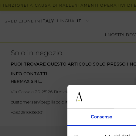
ENZIONE! A CAUSA DI RALLENTAMENTI OPERATIVI DI BRT
LINGUA
SPEDIZIONE IN
ITALY
I NOSTRI BE
Solo in negozio
PUOI TROVARE QUESTO ARTICOLO SOLO PRESSO I NO
INFO CONTATTI
HERMAX S.R.L.
Via Cassala 20 25126 Brescia
customerservice@illaccio.it
+393291008001
Consenso