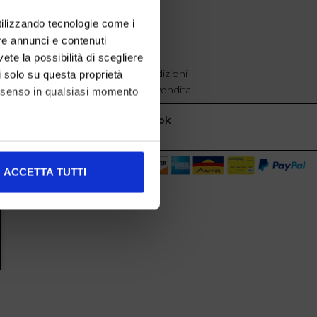
EXTRA
utilizzando tecnologie come i
re annunci e contenuti
cookie policy
Privacy
vete la possibilità di scegliere
Termini e condizioni
li solo su questa proprietà
Condizioni di vendita
consenso in qualsiasi momento
Facebook
alche metro,
ACCETTA TUTTI
e specifiche (impronte
ezione dettagli
. Puoi
l media e per analizzare il
nostri partner che si occupano
azioni che ha fornito loro o