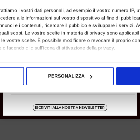
SHOPPING
rattiamo i vostri dati personali, ad esempio il vostro numero IP, 
dere alle informazioni sul vostro dispositivo al fine di pubblica
Resi
Pagamenti
nunci e i contenuti, ricercare il pubblico e sviluppare i servizi. A
Spedizione
r quali scopi. Le vostre scelte in materia di privacy sono applicabi
to le vostre scelte. È possibile modificare o revocare il proprio 
 o facendo clic sull'icona di attivazione della privacy.
Instagram
8001
mo anche:
oni sulla tua posizione geografica, con un'approssimazione di qu
Zucchetti
PERSONALIZZA
spositivo, scansionandolo attivamente alla ricerca di caratteristich
aborati i tuoi dati personali e imposta le tue preferenze nella
s
consenso in qualsiasi momento dalla Dichiarazione sui cookie.
ISCRIVITI ALLA NOSTRA NEWSLETTER
nalizzare contenuti ed annunci, per fornire funzionalità dei socia
inoltre informazioni sul modo in cui utilizza il nostro sito con i 
icità e social media, i quali potrebbero combinarle con altre inform