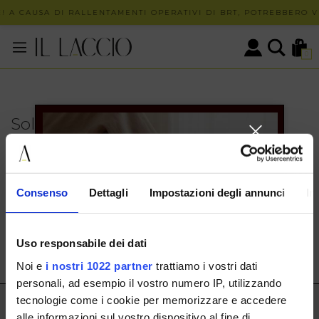
! A CAUSA DI RALLENTAMENTI OPERATIVI DI BRT, POTREBBERO VE
0
Solo in negozio
PUOI TROVARE QUESTO ARTICOLO SOLO PRESSO I
NOSTRI PUNTI VENDITA:
INFO CONTATTI
Consenso
Dettagli
Impostazioni degli annunci
In
HERMAX S.R.L.
Via Cassala 20 25126 Brescia
Uso responsabile dei dati
customerservice@illaccio.it
Noi e
i nostri 1022 partner
trattiamo i vostri dati
+393291008001
personali, ad esempio il vostro numero IP, utilizzando
tecnologie come i cookie per memorizzare e accedere
IL LACCIO
alle informazioni sul vostro dispositivo al fine di