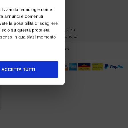
EXTRA
utilizzando tecnologie come i
re annunci e contenuti
cookie policy
Privacy
vete la possibilità di scegliere
Termini e condizioni
li solo su questa proprietà
Condizioni di vendita
consenso in qualsiasi momento
Facebook
alche metro,
ACCETTA TUTTI
e specifiche (impronte
ezione dettagli
. Puoi
l media e per analizzare il
nostri partner che si occupano
azioni che ha fornito loro o