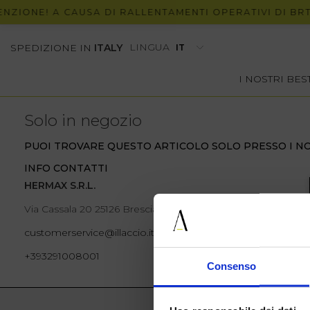
ZIONE! A CAUSA DI RALLENTAMENTI OPERATIVI DI BRT,
LINGUA
SPEDIZIONE IN
ITALY
I NOSTRI BE
Solo in negozio
PUOI TROVARE QUESTO ARTICOLO SOLO PRESSO I NO
INFO CONTATTI
HERMAX S.R.L.
Via Cassala 20 25126 Brescia
customerservice@illaccio.it
+393291008001
Consenso