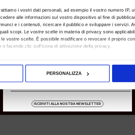
SHOPPING
rattiamo i vostri dati personali, ad esempio il vostro numero IP, 
dere alle informazioni sul vostro dispositivo al fine di pubblica
Resi
Pagamenti
nunci e i contenuti, ricercare il pubblico e sviluppare i servizi. A
Spedizione
r quali scopi. Le vostre scelte in materia di privacy sono applicabi
to le vostre scelte. È possibile modificare o revocare il proprio 
 o facendo clic sull'icona di attivazione della privacy.
Instagram
8001
mo anche:
oni sulla tua posizione geografica, con un'approssimazione di qu
Zucchetti
PERSONALIZZA
spositivo, scansionandolo attivamente alla ricerca di caratteristich
aborati i tuoi dati personali e imposta le tue preferenze nella
s
consenso in qualsiasi momento dalla Dichiarazione sui cookie.
ISCRIVITI ALLA NOSTRA NEWSLETTER
nalizzare contenuti ed annunci, per fornire funzionalità dei socia
inoltre informazioni sul modo in cui utilizza il nostro sito con i 
icità e social media, i quali potrebbero combinarle con altre inform