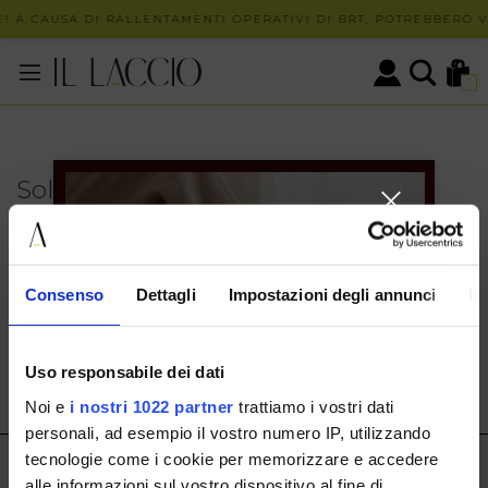
! A CAUSA DI RALLENTAMENTI OPERATIVI DI BRT, POTREBBERO VE
0
Solo in negozio
PUOI TROVARE QUESTO ARTICOLO SOLO PRESSO I
NOSTRI PUNTI VENDITA:
INFO CONTATTI
Consenso
Dettagli
Impostazioni degli annunci
In
HERMAX S.R.L.
Via Cassala 20 25126 Brescia
Uso responsabile dei dati
customerservice@illaccio.it
Noi e
i nostri 1022 partner
trattiamo i vostri dati
+393291008001
personali, ad esempio il vostro numero IP, utilizzando
tecnologie come i cookie per memorizzare e accedere
IL LACCIO
alle informazioni sul vostro dispositivo al fine di