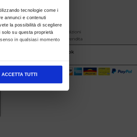
EXTRA
utilizzando tecnologie come i
re annunci e contenuti
cookie policy
Privacy
vete la possibilità di scegliere
Termini e condizioni
li solo su questa proprietà
Condizioni di vendita
consenso in qualsiasi momento
Facebook
alche metro,
ACCETTA TUTTI
e specifiche (impronte
ezione dettagli
. Puoi
l media e per analizzare il
nostri partner che si occupano
azioni che ha fornito loro o