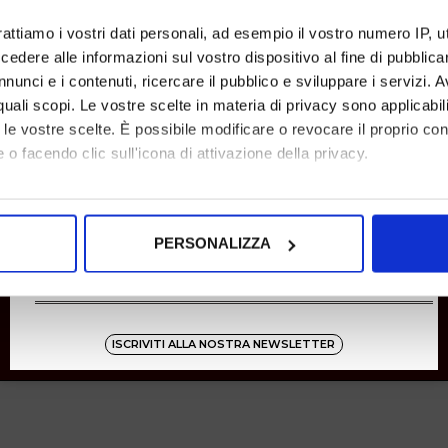
SHOPPING
rattiamo i vostri dati personali, ad esempio il vostro numero IP, 
dere alle informazioni sul vostro dispositivo al fine di pubblica
Resi
Pagamenti
nunci e i contenuti, ricercare il pubblico e sviluppare i servizi. A
Spedizione
r quali scopi. Le vostre scelte in materia di privacy sono applicabi
to le vostre scelte. È possibile modificare o revocare il proprio 
 o facendo clic sull'icona di attivazione della privacy.
Instagram
8001
mo anche:
oni sulla tua posizione geografica, con un'approssimazione di qu
Zucchetti
PERSONALIZZA
spositivo, scansionandolo attivamente alla ricerca di caratteristich
aborati i tuoi dati personali e imposta le tue preferenze nella
s
consenso in qualsiasi momento dalla Dichiarazione sui cookie.
ISCRIVITI ALLA NOSTRA NEWSLETTER
nalizzare contenuti ed annunci, per fornire funzionalità dei socia
inoltre informazioni sul modo in cui utilizza il nostro sito con i 
icità e social media, i quali potrebbero combinarle con altre inform