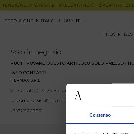
ENZIONE! A CAUSA DI RALLENTAMENTI OPERATIVI DI BRT
LINGUA
SPEDIZIONE IN
ITALY
I NOSTRI BE
Solo in negozio
PUOI TROVARE QUESTO ARTICOLO SOLO PRESSO I NO
INFO CONTATTI
HERMAX S.R.L.
Via Cassala 20 25126 Brescia
customerservice@illaccio.it
+393291008001
Consenso