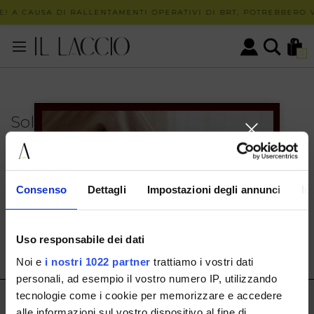
! A CAUSA DI RALLENTAMENTI OPERATIVI DI BRT, POTREBBERO V
0
Solo in negozio
PUOI TROVARE QUESTO ARTICOLO SOLO PRESSO I
NOSTRI PUNTI VENDITA:
INFO CONTATTI
Consenso
Dettagli
Impostazioni degli annunci
In
HERMAX S.R.L.
Via Cassala 20 25126 Brescia
Uso responsabile dei dati
customerservice@illaccio.it
Noi e
i nostri 1022 partner
trattiamo i vostri dati
+393291008001
personali, ad esempio il vostro numero IP, utilizzando
tecnologie come i cookie per memorizzare e accedere
IL LACCIO
alle informazioni sul vostro dispositivo al fine di